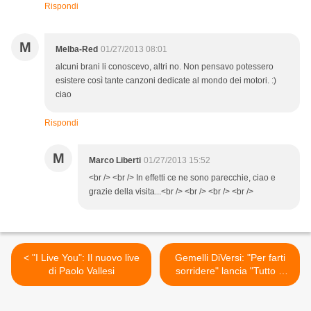
Rispondi
M
Melba-Red
01/27/2013 08:01
alcuni brani li conoscevo, altri no. Non pensavo potessero
esistere così tante canzoni dedicate al mondo dei motori. :)
ciao
Rispondi
M
Marco Liberti
01/27/2013 15:52
<br /> <br /> In effetti ce ne sono parecchie, ciao e
grazie della visita...<br /> <br /> <br /> <br />
< "I Live You": Il nuovo live
Gemelli DiVersi: "Per farti
di Paolo Vallesi
sorridere" lancia "Tutto a
capo" >