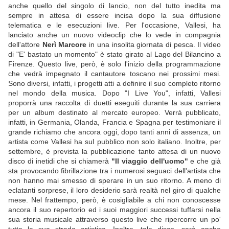
anche quello del singolo di lancio, non del tutto inedita ma
sempre in attesa di essere incisa dopo la sua diffusione
telematica e le esecuzioni live. Per l'occasione, Vallesi, ha
lanciato anche un nuovo videoclip che lo vede in compagnia
dell'attore
Nerì Marcore
in una insolita giornata di pesca. Il video
di "E' bastato un momento" è stato girato al Lago del Bilancino a
Firenze. Questo live, però, è solo l'inizio della programmazione
che vedrà impegnato il cantautore toscano nei prossimi mesi.
Sono diversi, infatti, i progetti atti a definire il suo completo ritorno
nel mondo della musica. Dopo "I Live You", infatti, Vallesi
proporrà una raccolta di duetti eseguiti durante la sua carriera
per un album destinato al mercato europeo. Verrà pubblicato,
infatti, in Germania, Olanda, Francia e Spagna per testimoniare il
grande richiamo che ancora oggi, dopo tanti anni di assenza, un
artista come Vallesi ha sul pubblico non solo italiano. Inoltre, per
settembre, è prevista la pubblicazione tanto attesa di un nuovo
disco di inetidi che si chiamerà
"Il viaggio dell'uomo"
e che già
sta provocando fibrillazione tra i numerosi seguaci dell'artista che
non hanno mai smesso di sperare in un suo ritorno. A meno di
eclatanti sorprese, il loro desiderio sarà realtà nel giro di qualche
mese. Nel frattempo, però, è cosigliabile a chi non conoscesse
ancora il suo repertorio ed i suoi maggiori successi tuffarsi nella
sua storia musicale attraverso questo live che ripercorre un po'