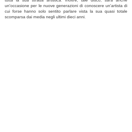
tutta la sua strada artistica. Inoltre, tale disco, sarà anche
un'occasione per le nuove generazioni di conoscere un'artista di
cui forse hanno solo sentito parlare vista la sua quasi totale
scomparsa dai media negli ultimi dieci anni.