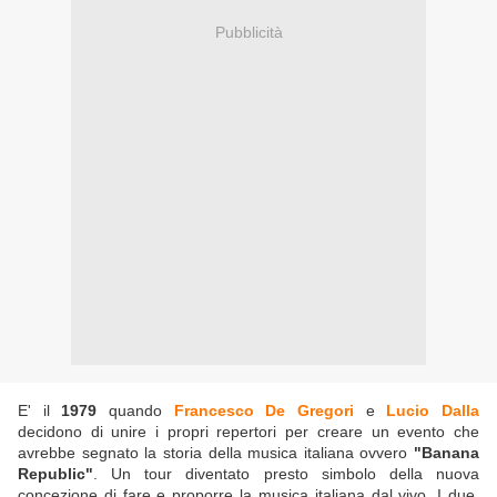
Pubblicità
E' il
1979
quando
Francesco De Gregori
e
Lucio Dalla
decidono di unire i propri repertori per creare un evento che
avrebbe segnato la storia della musica italiana ovvero
"Banana
Republic"
. Un tour diventato presto simbolo della nuova
concezione di fare e proporre la musica italiana dal vivo. I due,