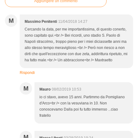
Aggiungere un commento
M
Massimo Penitenti
11/04/2018 14:27
Cercando la data, per me importantissima, di questo conerto,
sono capitato qui.<br /> Bei ricordi, uno stadio S. Paolo di
Napoli stracolmo,. troppo pieno per i miei diciassette anni ma
allo stesso tempo meraviglioso.<br /> Però non riesco a non
dirti che quell'eccezzione con due zeta, addirittura ripetuto, mi
ha fatto male.<br /> Un abbraccione<br /> Maxtraetto
Rispondi
M
Mauro
08/02/2019 10:53
io ci stavo, avevo 15 anni. Partimmo da Pomigliano
d'Arco<br /> con la vesuviana in 10. Non
conoscevamo Dalla poi fu tutto immenso ...ciao
fratello
M