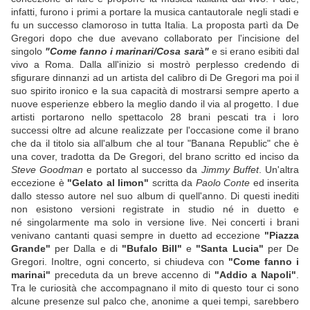
infatti, furono i primi a portare la musica cantautorale negli stadi e
fu un successo clamoroso in tutta Italia. La proposta partì da De
Gregori dopo che due avevano collaborato per l'incisione del
singolo
"Come fanno i marinari/Cosa sarà"
e si erano esibiti dal
vivo a Roma. Dalla all'inizio si mostrò perplesso credendo di
sfigurare dinnanzi ad un artista del calibro di De Gregori ma poi il
suo spirito ironico e la sua capacità di mostrarsi sempre aperto a
nuove esperienze ebbero la meglio dando il via al progetto. I due
artisti portarono nello spettacolo 28 brani pescati tra i loro
successi oltre ad alcune realizzate per l'occasione come il brano
che da il titolo sia all'album che al tour "Banana Republic" che è
una cover, tradotta da De Gregori, del brano scritto ed inciso da
Steve Goodman
e portato al successo da
Jimmy Buffet
. Un'altra
eccezione è
"Gelato al limon"
scritta da
Paolo Conte
ed inserita
dallo stesso autore nel suo album di quell'anno. Di questi inediti
non esistono versioni registrate in studio né in duetto e
né singolarmente ma solo in versione live. Nei concerti i brani
venivano cantanti quasi sempre in duetto ad eccezione
"Piazza
Grande"
per Dalla e di
"Bufalo Bill"
e
"Santa Lucia"
per De
Gregori. Inoltre, ogni concerto, si chiudeva con
"Come fanno i
marinai"
preceduta da un breve accenno di
"Addio a Napoli"
.
Tra le curiosità che accompagnano il mito di questo tour ci sono
alcune presenze sul palco che, anonime a quei tempi, sarebbero