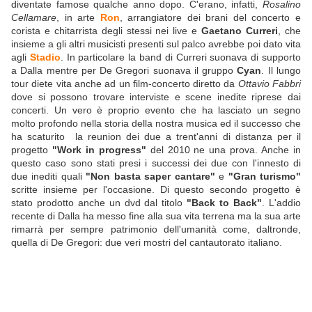
diventate famose qualche anno dopo. C'erano, infatti,
Rosalino
Cellamare
, in arte
Ron
, arrangiatore dei brani del concerto e
corista e chitarrista degli stessi nei live e
Gaetano Curreri
, che
insieme a gli altri musicisti presenti sul palco avrebbe poi dato vita
agli
Stadio
. In particolare la band di Curreri suonava di supporto
a Dalla mentre per De Gregori suonava il gruppo
Cyan
. Il lungo
tour diete vita anche ad un film-concerto diretto da
Ottavio Fabbri
dove si possono trovare interviste e scene inedite riprese dai
concerti. Un vero è proprio evento che ha lasciato un segno
molto profondo nella storia della nostra musica ed il successo che
ha scaturito la reunion dei due a trent'anni di distanza per il
progetto
"Work in progress"
del 2010 ne una prova. Anche in
questo caso sono stati presi i successi dei due con l'innesto di
due inediti quali
"Non basta saper cantare"
e
"Gran turismo"
scritte insieme per l'occasione. Di questo secondo progetto è
stato prodotto anche un dvd dal titolo
"Back to Back"
. L'addio
recente di Dalla ha messo fine alla sua vita terrena ma la sua arte
rimarrà per sempre patrimonio dell'umanità come, daltronde,
quella di De Gregori: due veri mostri del cantautorato italiano.