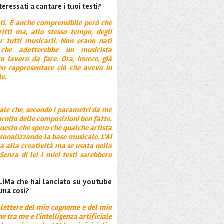
eressati a cantare i tuoi testi?
ati. È anche comprensibile però che
itti ma, allo stesso tempo, degli
per tutti musicarli. Non erano nati
che adotterebbe un musicista
o lavoro da fare. Ora, invece, già
n rappresentare ciò che avevo in
le.
?
ciale che, secondo i parametri da me
fornito delle composizioni ben fatte.
esto che spero che qualche artista
sonalizzando la base musicale. L'AI
a alla creatività ma se usata nella
Senza di lei i miei testi sarebbero
LiMa che hai lanciato su youtube
ama così?
 lettere del mio cognome e del mio
tra me e l'intelligenza artificiale