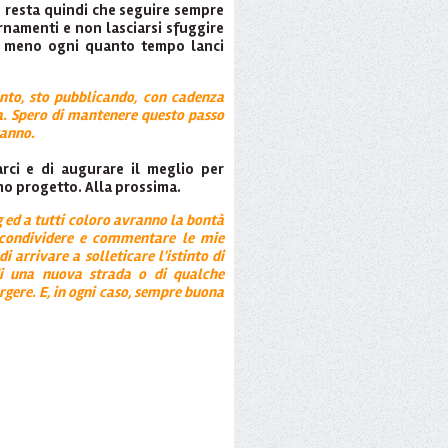
n resta quindi che seguire sempre
rnamenti e non lasciarsi sfuggire
 o meno ogni quanto tempo lanci
nto, sto pubblicando, con cadenza
a. Spero di mantenere questo passo
ranno.
arci e di augurare il meglio per
mo progetto. Alla prossima.
og ed a tutti coloro avranno la bontà
e, condividere e commentare le mie
 arrivare a solleticare l'istinto di
di una nuova strada o di qualche
gere. E, in ogni caso, sempre buona