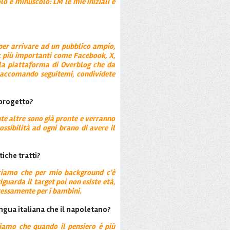
lo e minuscolo: LM le mie iniziali e
per arrivare ad un pubblico ampio,
k più importanti come Facebook, X,
 la piattaforma di Overblog che da
 raccomando seguitemi, condividete
progetto?
e altre sono già pronte e verranno
ssibilità ad ogni brano di avere il
tiche tratti?
ciamo che per mio background c'è
uarda il target poi non esiste età,
ressamente per i bambini.
lingua italiana che il napoletano?
iciamo che quando il pensiero è più