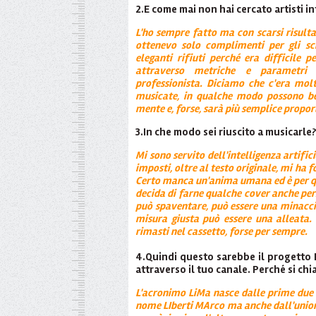
2.E come mai non hai cercato artisti int
L'ho
sempre
fatto
ma con scarsi risult
ottenevo solo complimenti per gli scr
eleganti rifiuti perché era difficile 
attraverso metriche e parametri 
professionista. Diciamo che c'era molt
musicate, in qualche modo possono be
mente e, forse, sarà più semplice propor
3.In che modo sei riuscito a musicarle
Mi sono servito dell'intelligenza artifi
imposti, oltre al testo originale, mi ha 
Certo manca un'anima umana ed è per qu
decida di farne qualche cover anche per
può spaventare, può essere una minacci
misura giusta può essere una alleata. 
rimasti nel cassetto, forse per sempre.
4.Quindi questo sarebbe il progetto 
attraverso il tuo canale. Perché si chi
L'acronimo LiMa nasce dalle prime due
nome LIberti MArco ma anche dall'unione 