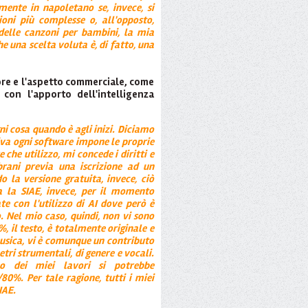
mente in napoletano se, invece, si
sioni più complesse o, all'opposto,
elle canzoni per bambini, la mia
he una scelta voluta è, di fatto, una
tore e l'aspetto commerciale, come
 con l'apporto dell'intelligenza
ni cosa quando è agli inizi. Diciamo
iva ogni software impone le proprie
 che utilizzo, mi concede i diritti e
brani previa una iscrizione ad un
la versione gratuita, invece, ciò
a la SIAE, invece, per il momento
te con l'utilizzo di AI dove però è
 Nel mio caso, quindi, non vi sono
, il testo, è totalmente originale e
musica, vi è comunque un contributo
ri strumentali, di genere e vocali.
o dei miei lavori si potrebbe
0%. Per tale ragione, tutti i miei
IAE.