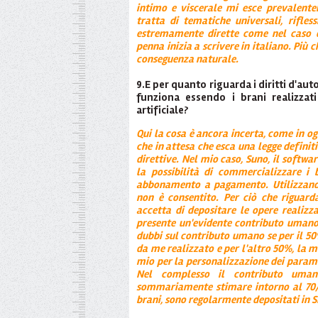
intimo e viscerale mi esce prevalente
tratta di tematiche universali, rifles
estremamente dirette come nel caso d
penna inizia a scrivere in italiano. Più c
conseguenza naturale.
9.E per quanto riguarda i diritti d'au
funziona essendo i brani realizzati
artificiale?
Qui la cosa è ancora incerta, come in og
che in attesa che esca una legge definit
direttive. Nel mio caso, Suno, il software
la possibilità di commercializzare i 
abbonamento a pagamento. Utilizzando 
non è consentito. Per ciò che riguard
accetta di depositare le opere realizza
presente un'evidente contributo umano.
dubbi sul contributo umano se per il 50%
da me realizzato e per l'altro 50%, la 
mio per la personalizzazione dei paramet
Nel complesso il contributo uman
sommariamente stimare intorno al 70/8
brani, sono regolarmente depositati in S