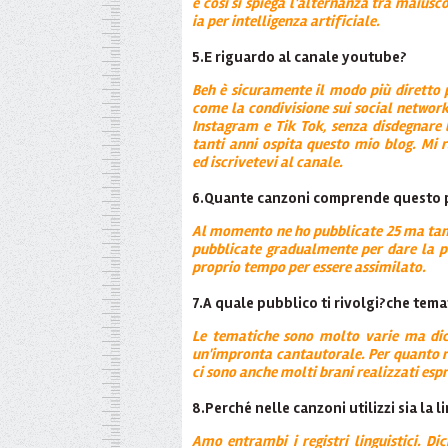
e così si spiega l'alternanza tra maiusco
ia per intelligenza artificiale.
5.E riguardo al canale youtube?
Beh è sicuramente il modo più diretto 
come la condivisione sui social networ
Instagram e Tik Tok, senza disdegnare
tanti anni ospita questo mio blog. Mi
ed iscrivetevi al canale.
6.Quante canzoni comprende questo 
Al momento ne ho pubblicate 25 ma tant
pubblicate gradualmente per dare la po
proprio tempo per essere assimilato.
7.A quale pubblico ti rivolgi?che tema
Le tematiche sono molto varie ma di
un'impronta cantautorale. Per quanto rig
ci sono anche molti brani realizzati esp
8.Perché nelle canzoni utilizzi sia la 
Amo entrambi i registri linguistici. D