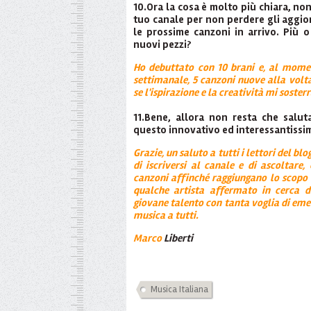
10.Ora la cosa è molto più chiara, no
tuo canale per non perdere gli aggio
le prossime canzoni in arrivo. Più
nuovi pezzi?
Ho debuttato con 10 brani e, al mome
settimanale, 5 canzoni nuove alla volt
se l'ispirazione e la creatività mi soster
11.Bene, allora non resta che salut
questo innovativo ed interessantissi
Grazie, un saluto a tutti i lettori del bl
di iscriversi al canale e di ascoltar
canzoni affinché raggiungano lo scopo di
qualche artista affermato in cerca 
giovane talento con tanta voglia di emer
musica a tutti.
Marco
Liberti
Musica Italiana