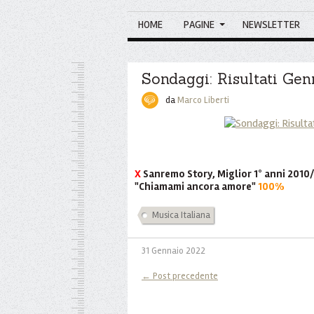
HOME
PAGINE
NEWSLETTER
Sondaggi: Risultati Ge
da
Marco Liberti
X
Sanremo Story, Miglior 1° anni 2010/
"Chiamami ancora amore"
100%
Musica Italiana
31 Gennaio 2022
← Post precedente