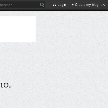
Login
+
Create my blog
...