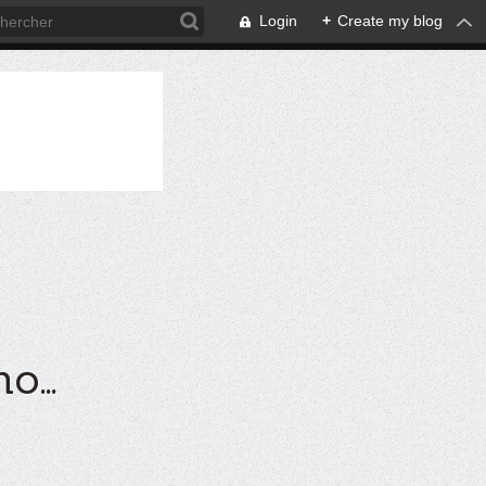
Login
+
Create my blog
...