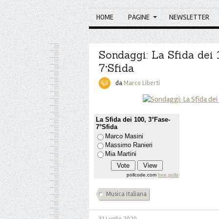
HOME
PAGINE
NEWSLETTER
Sondaggi: La Sfida dei 
7°Sfida
da
Marco Liberti
La Sfida dei 100, 3°Fase-
7°Sfida
Marco Masini
Massimo Ranieri
Mia Martini
pollcode.com
free polls
Musica Italiana
31 Luglio 2020