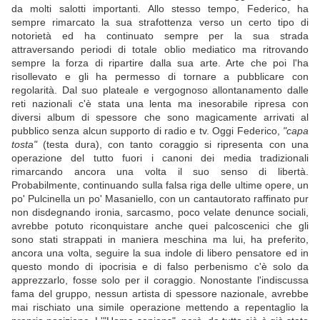
da molti salotti importanti. Allo stesso tempo, Federico, ha
sempre rimarcato la sua strafottenza verso un certo tipo di
notorietà ed ha continuato sempre per la sua strada
attraversando periodi di totale oblio mediatico ma ritrovando
sempre la forza di ripartire dalla sua arte. Arte che poi l'ha
risollevato e gli ha permesso di tornare a pubblicare con
regolarità. Dal suo plateale e vergognoso allontanamento dalle
reti nazionali c'è stata una lenta ma inesorabile ripresa con
diversi album di spessore che sono magicamente arrivati al
pubblico senza alcun supporto di radio e tv. Oggi Federico,
"capa
tosta"
(testa dura), con tanto coraggio si ripresenta con una
operazione del tutto fuori i canoni dei media tradizionali
rimarcando ancora una volta il suo senso di libertà.
Probabilmente, continuando sulla falsa riga delle ultime opere, un
po' Pulcinella un po' Masaniello, con un cantautorato raffinato pur
non disdegnando ironia, sarcasmo, poco velate denunce sociali,
avrebbe potuto riconquistare anche quei palcoscenici che gli
sono stati strappati in maniera meschina ma lui, ha preferito,
ancora una volta, seguire la sua indole di libero pensatore ed in
questo mondo di ipocrisia e di falso perbenismo c'è solo da
apprezzarlo, fosse solo per il coraggio. Nonostante l'indiscussa
fama del gruppo, nessun artista di spessore nazionale, avrebbe
mai rischiato una simile operazione mettendo a repentaglio la