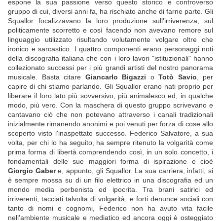
espone la sua passione verso questo storico e controverso
gruppo di cui, diversi anni fa, ha rischiato anche di farne parte. Gli
Squallor focalizzavano la loro produzione sull'irriverenza, sul
politicamente scorretto e così facendo non avevano remore sul
linguaggio utilizzato risultando volutamente volgare oltre che
ironico e sarcastico. I quattro componenti erano personaggi noti
della discografia italiana che con i loro lavori "istituzionali" hanno
collezionato successi per i più grandi artisti del nostro panorama
musicale. Basta citare
Giancarlo Bigazzi
o
Totò Savio
, per
capire di chi stiamo parlando. Gli Squallor erano nati proprio per
liberare il loro lato più sovversivo, più animalesco ed, in qualche
modo, più vero. Con la maschera di questo gruppo scrivevano e
cantavano ciò che non potevano attraverso i canali tradizionali
inizialmente rimanendo anonimi e poi venuti per forza di cose allo
scoperto visto l'inaspettato successo. Federico Salvatore, a sua
volta, per chi lo ha seguito, ha sempre ritenuto la volgarità come
prima forma di libertà comprendendo così, in un solo concetto, i
fondamentali delle sue maggiori forma di ispirazione e cioè
Giorgio Gaber
e, appunto, gli Squallor. La sua carriera, infatti, si
è sempre mossa su di un filo elettrico in una discografia ed un
mondo media perbenista ed ipocrita. Tra brani satirici ed
irriverenti, tacciati talvolta di volgarità, e forti denunce sociali con
tanto di nomi e cognomi, Federico non ha avuto vita facile
nell'ambiente musicale e mediatico ed ancora oggi è osteggiato