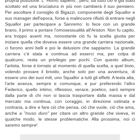
propria posizione. L'"Homo sapiens", però, da tutto ciò è già stato
scottato ed una bruciatura in più non cambierà il suo pensiero.
Per ascoltare il consiglio di Bigazzi, componente degli Squallor e
suo manager dell'epoca, forse a malincuore rifiutò di entrare negli
Squallor per partecipare a Sanremo: lo fece con un grande
brano, il primo a portare l'omosessualità all'Ariston. Non fu capito,
era troppo avanti ma, nonostante ciò fu la scelta giusta per
iniziare quella che doveva essere una grande carriera nazionale,
ci furono anni belli e poi le delusioni che sappiamo. La grande
carriera c'è stata e continua ad esserci ma, per colpa di
qualcuno, resta un privilegio per pochi. Con questo album,
l'artista, forse è tornato al momento di quella scelta, a quel bivio,
volendo provare il brivido, anche solo per una avventura, di
essere uno dei suoi miti, uno Squallor a tutti gli effetti. A testa alta,
l'arte avanza, sempre e comunque, e pur preferendo l'altro
Federico, quello intimo, riflessivo, verace, poetico, sarò sempre
dalla parte di chi non si lascia trasportare dalla massa e dal
mercato ma continua, con coraggio, in direzione ostinata e
contraria, a dire e fare ciò che pensa, ciò che vuole, ciò che ama,
anche a
"muso duro"
per citare un altro grande che viveva, in
qualche modo, le stesse problematiche. Alla prossima, noi ci
saremo sempre!