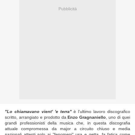
Pubblicità
"Lo chiamavano vient' 'e terra"
è l'ultimo lavoro discografico
scritto, arrangiato e prodotto da
Enzo Gragnaniello
, uno di quei
grandi professionisti della musica che, in questa discografia
attuale compromessa da major a circuito chiuso e media
nazionali attenti solo ai "fenomeni" usa e getta, fa fatica come