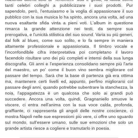
tanti celebri colleghi a pubblicizzare i suoi prodotti. Pur
sapendolo, però, l'entusiasmo e la voglia di appassionare il suo
pubblico con la sua musica lo ha spinto, ancora una volta, ad una
nuova esaltante sfida vinta a pieni voti. L'album in questione
rimarca la grande attenzione nei testi, da sempre sua
prerogativa, e l'unicità stilistica del suo sound. Varia su più generi,
dal folk al blues, come suo solito, e lo fa sempre in maniera
altamente professionale e appassionata. Il timbro vocale e
l'inconfondibile cifra interpretativa poi completano il lavoro
facendolo risultare uno dei più completi e intensi della sua lunga
discografia. Gli anni e l'esperienza consolidano sempre più l'arte
del maestro, un po' come il buon vino sembra migliorare col
passare del tempo. Sarà che la base di partenza già era ottima
ma, mantenere certi livelli ed, appunto, perfino migliorarsi col
passare degli anni, quando potrebbe subentrare la stanchezza, la
noia, l'appagatezza è un qualcosa che solo ai grandi può
succedere. Ancora una volta, quindi, Gragnaniello smuove le
viscere, ci entra nell'anima con la sua voce calda, profonda,
graffiante, ci rappresenta gli angoli delle nostre coscienze, ci
mostra Napoli nelle sue espressioni più vere, ci offre uno sguardo
sul mondo, sull'essere umano, sulle sue emozioni che solo un
grande artista riesce a cogliere e tramutarlo in poesia.