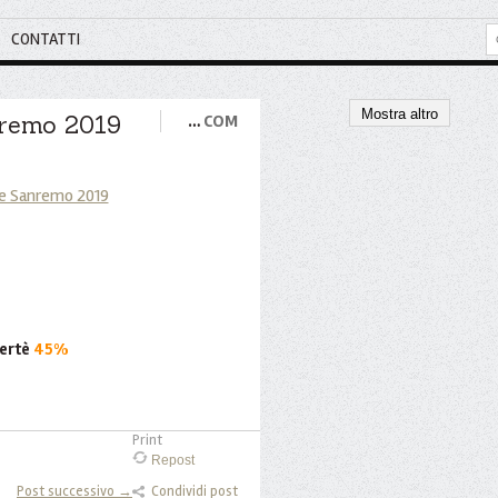
CONTATTI
Mostra altro
nremo 2019
…
COM
Bertè
45%
Print
Repost
Post successivo →
Condividi post