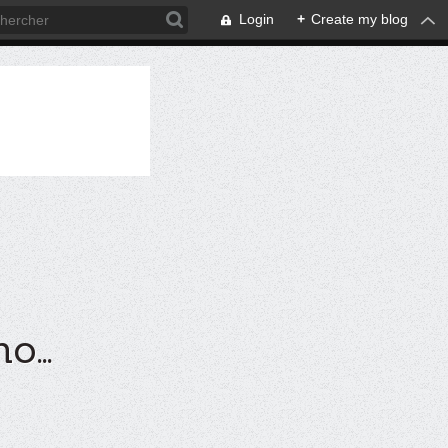
Login
+
Create my blog
...