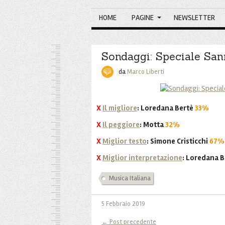
HOME
PAGINE
NEWSLETTER
Sondaggi: Speciale Sa
da
Marco Liberti
X
Il migliore
: Loredana Bertè
33%
X
Il peggiore
: Motta
32%
X
Miglior testo
: Simone Cristicchi
67%
X
Miglior interpretazione
: Loredana 
Musica Italiana
5 Febbraio 2019
← Post precedente