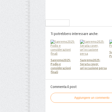
Iscriviti alla Newsletter
Ti potrebbero interessare anche:
S
P
Sanremo2025:
Sanremo2025:
Podio e
Serata cover,
considerazioni
un'occasione persa
finali
Commenta il post
Aggiungere un commento