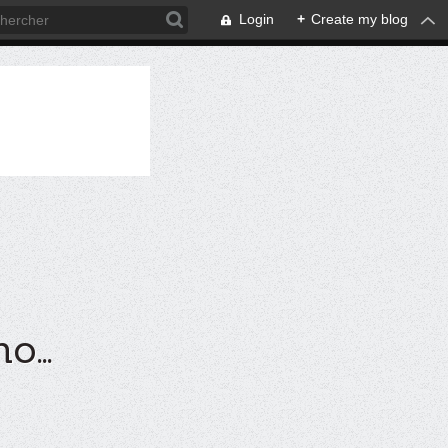
Login
+
Create my blog
...