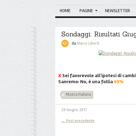
HOME
PAGINE
NEWSLETTER
Sondaggi: Risultati Gi
da
Marco Liberti
X
Sei favorevole all'ipotesi di cambi
Sanremo: No, è una follia
60%
Musica Italiana
29 Giugno 2017
← Post precedente