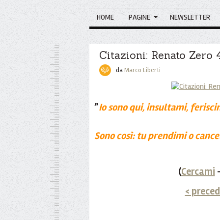
HOME
PAGINE
NEWSLETTER
Citazioni: Renato Zero 
da
Marco Liberti
”
Io sono qui, insultami, ferisci
Sono così: tu prendimi o canc
(
Cercami
-
< prece