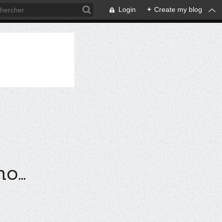
Login
+
Create my blog
...