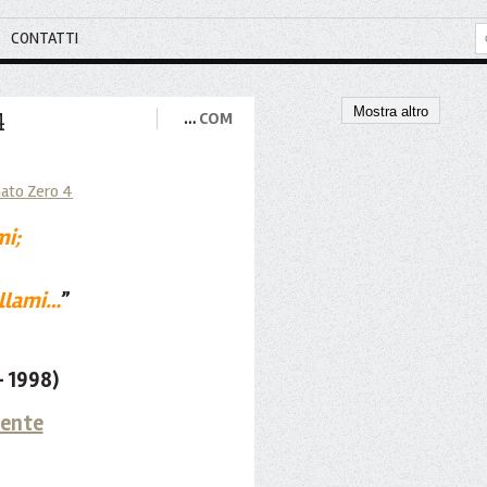
CONTATTI
Mostra altro
4
…
COM
mi;
ellami…
”
 1998)
dente