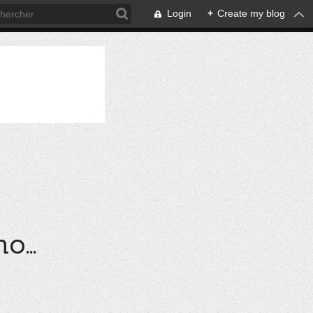
Login
+
Create my blog
...