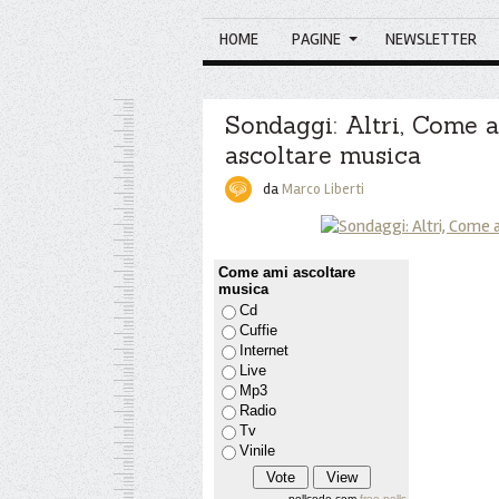
HOME
PAGINE
NEWSLETTER
Sondaggi: Altri, Come 
ascoltare musica
da
Marco Liberti
Come ami ascoltare
musica
Cd
Cuffie
Internet
Live
Mp3
Radio
Tv
Vinile
pollcode.com
free polls