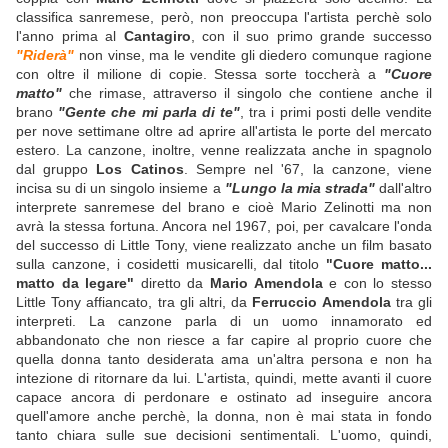
classifica sanremese, però, non preoccupa l'artista perchè solo
l'anno prima al
Cantagiro
, con il suo primo grande successo
"Riderà"
non vinse, ma le vendite gli diedero comunque ragione
con oltre il milione di copie. Stessa sorte toccherà a
"Cuore
matto"
che rimase, attraverso il singolo che contiene anche il
brano
"Gente che mi parla di te"
, tra i primi posti delle vendite
per nove settimane oltre ad aprire all'artista le porte del mercato
estero. La canzone, inoltre, venne realizzata anche in spagnolo
dal gruppo
Los Catinos
. Sempre nel '67, la canzone, viene
incisa su di un singolo insieme a
"Lungo la mia strada"
dall'altro
interprete sanremese del brano e cioè Mario Zelinotti ma non
avrà la stessa fortuna. Ancora nel 1967, poi, per cavalcare l'onda
del successo di Little Tony, viene realizzato anche un film basato
sulla canzone, i cosidetti musicarelli, dal titolo
"Cuore matto...
matto da legare"
diretto da
Mario Amendola
e con lo stesso
Little Tony affiancato, tra gli altri, da
Ferruccio Amendola
tra gli
interpreti. La canzone parla di un uomo innamorato ed
abbandonato che non riesce a far capire al proprio cuore che
quella donna tanto desiderata ama un'altra persona e non ha
intezione di ritornare da lui. L'artista, quindi, mette avanti il cuore
capace ancora di perdonare e ostinato ad inseguire ancora
quell'amore anche perchè, la donna, non è mai stata in fondo
tanto chiara sulle sue decisioni sentimentali. L'uomo, quindi,