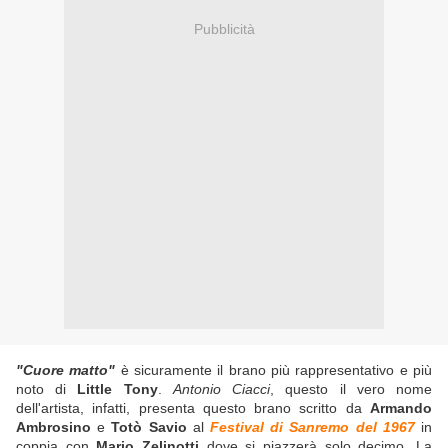
Pubblicità
"Cuore matto"
è sicuramente il brano più rappresentativo e più
noto di
Little Tony
.
Antonio Ciacci
, questo il vero nome
dell'artista, infatti, presenta questo brano scritto da
Armando
Ambrosino
e
Totò Savio
al
Festival di Sanremo del 1967
in
coppia con
Mario Zelinotti
dove si piazzerà solo decimo. La