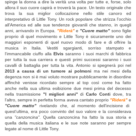
spinge la donna a dire la verità una volta per tutte e, forse, solo
allora il suo cuore capirà e troverà la pace. Un testo originale che
trova la sua miglior collocazione nello stile canoro ed
interpretativo di Little Tony. Un rock popolare che strizza l'occhio
all'America ed alle sue tendenze giovanili che stanno, in quegli
anni, arrivando in Europa.
"Riderà"
e
"Cuore matto"
sono figlie
proprio di quel movimento e Little Tony è sicuramente uno dei
maggiori esponenti di quel nuovo modo di fare e di offrire la
musica in Italia. Vestiti sgargianti, sorriso stampato e
l'immancabile ciuffo alla
Elvis
saranno i suoi marchi di fabbrica
per tutta la sua carriera e questi primi successi saranno i suoi
cavalli di battaglia per tutta la vita. Antonio si spegnerà poi nel
2013 a causa di un tumore ai polmoni
ma nei mesi della
degenza non si è mai voluto mostrare pubblicamente in disordine
affinchè venisse ricordato sempre al top così come ha fatto
anche nella sua ultima esibizione due mesi prima del decesso
nella trasmissione
"I migliori anni"
di
Carlo Conti
dove, tra
l'altro, sempre in perfetta forma aveva cantato proprio
"Riderà"
e
"Cuore matto"
rivelando che, al momento dell'incisione di
quest'ultima, era poco convinto del suo valore e la considerava
una
"canzoncina"
. Quella canzoncina ha fatto la sua storia e
quella della musica italiana e le sue note saranno per sempre
legate al nome di Little Tony.