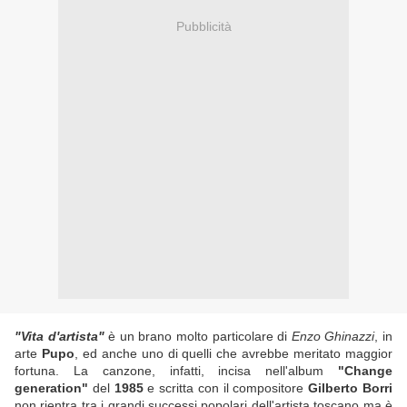
Pubblicità
"Vita d'artista"
è un brano molto particolare di
Enzo Ghinazzi
, in
arte
Pupo
, ed anche uno di quelli che avrebbe meritato maggior
fortuna. La canzone, infatti, incisa nell'album
"Change
generation"
del
1985
e scritta con il compositore
Gilberto Borri
non rientra tra i grandi successi popolari dell'artista toscano ma è