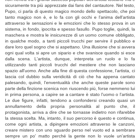
sicuramente tra più apprezzate dai fans del cantautore. Nel testo,
Pupo, ci parla di questo magico mondo dello spettacolo, che poi
tanto magico non è, e lo fa con gli occhi e l'anima dell'artista
attraverso le sensazioni e le emozioni che lo stesso prova in un
sistema, in fondo, ipocrita e spesso fasullo. Pupo toglie, quindi, la
maschera e mostra le insicurezze di un uomo comune obbligato,
in qualche modo, a tanti piccoli trucchi per servire il pubblico e
dare loro quel sogno che si aspettano. Una illusione che si avvera
ogni qual volta si apre un sipario e che svanisce quando si esce
dalla scena. L'artista, dunque, interpreta un ruolo e lo fa
utilizzando tanti piccoli trucchi del mestiere che non lasciano
spazio all'uomo. Anche alla fine di questa confessione, l'artista, ci
lascia col dubbio sulla veridicità di ciò che ha appena cantato
palesando, quindi, l'enventualità che anche queste parole sono
parte della finzione scenica non riuscendo più, forse nemmeno lui
in prima persona, a capire se a cantare è stato l'uomo o l'artista.
Le due figure, infatti, tendono a confondersi creando quasi un
annullamento della propria personalità al punto che, il
protagonista, arriva a dire che se tornasse indietro non rifarebbe
la stessa scelta. Ma, intanto, il suo percorso è questo e continua,
come ogni artista, a dipingere emozioni attraverso le canzoni,
creare mistero con uno sguardo perso nel vuoto ed a sembrare
sempre un po' matto perché la gente non lo vuole un'artista