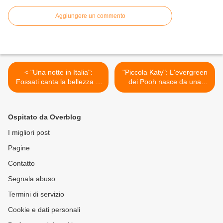
Aggiungere un commento
< "Una notte in Italia":
"Piccola Katy": L'evergreen
Fossati canta la bellezza di
dei Pooh nasce da una
esserci anche in un tempo
sbronza >
sbandato
Ospitato da Overblog
I migliori post
Pagine
Contatto
Segnala abuso
Termini di servizio
Cookie e dati personali