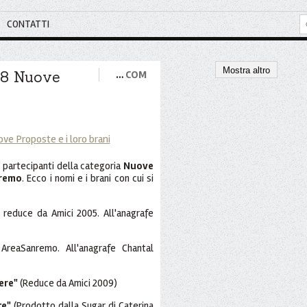
CONTATTI
Mostra altro
 8 Nuove
…
COM
8
partecipanti della categoria
Nuove
nremo
. Ecco i nomi e i brani con cui si
reduce da Amici 2005. All'anagrafe
AreaSanremo. All'anagrafe Chantal
ere"
(Reduce da Amici 2009)
te"
(Prodotto dalla Sugar di Caterina