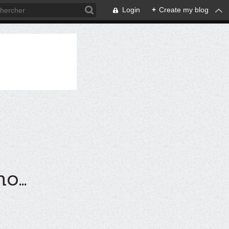
Login
+
Create my blog
...