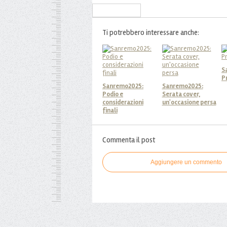
Iscriviti alla Newsletter
Ti potrebbero interessare anche:
S
P
Sanremo2025:
Sanremo2025:
Podio e
Serata cover,
considerazioni
un'occasione persa
finali
Commenta il post
Aggiungere un commento