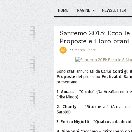
HOME
PAGINE
NEWSLETTER
Sanremo 2015: Ecco le
Proposte e i loro brani
da
Marco Liberti
Sono stati annunciati da
Carlo Conti
gli
Proposte
del prossimo
Festival di Sa
presentano:
1
.
Amara - "Credo"
(Da AreaSanremo e 
Erika Mineo)
2
.
Chanty - "Ritornerai"
(Arriva da 
Saroldi)
3
.
Enrico Nigiotti - "Qualcosa da decid
4
.
Giovanni Caccamo - "Ritornerò da 