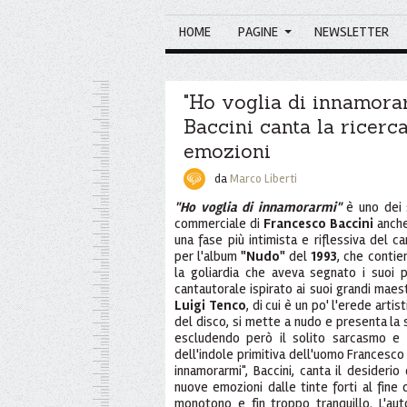
HOME
PAGINE
NEWSLETTER
"Ho voglia di innamorar
Baccini canta la ricerc
emozioni
da
Marco Liberti
"Ho voglia di innamorarmi"
è uno dei s
commerciale di
Francesco Baccini
anche 
una fase più intimista e riflessiva del ca
per l'album
"Nudo"
del
1993
, che contie
la goliardia che aveva segnato i suoi 
cantautorale ispirato ai suoi grandi maes
Luigi Tenco
, di cui è un po' l'erede artis
del disco, si mette a nudo e presenta la 
escludendo però il solito sarcasmo e 
dell'indole primitiva dell'uomo Francesco e
innamorarmi", Baccini, canta il desiderio 
nuove emozioni dalle tinte forti al fine
monotono e fin troppo tranquillo. L'auto