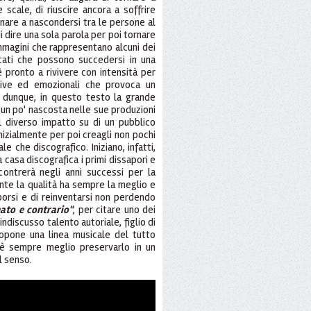
scale, di riuscire ancora a soffrire
nare a nascondersi tra le persone al
 dire una sola parola per poi tornare
mmagini che rappresentano alcuni dei
cati che possono succedersi in una
 pronto a rivivere con intensità per
tive ed emozionali che provoca un
, dunque, in questo testo la grande
i un po' nascosta nelle sue produzioni
l diverso impatto su di un pubblico
nizialmente per poi creagli non pochi
e che discografico. Iniziano, infatti,
 casa discografica i primi dissapori e
scontrerà negli anni successi per la
ente la qualità ha sempre la meglio e
porsi e di reinventarsi non perdendo
nato e contrario"
, per citare uno dei
'indiscusso talento autoriale, figlio di
ropone una linea musicale del tutto
à è sempre meglio preservarlo in un
 tal senso.