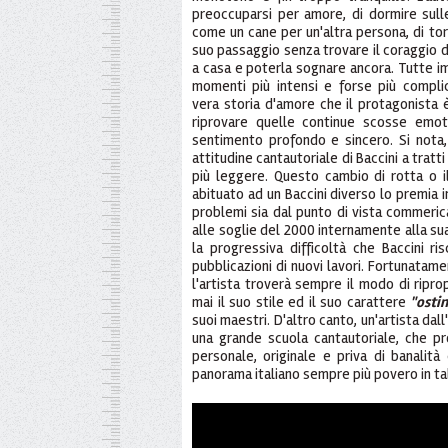
preoccuparsi per amore, di dormire sulle 
come un cane per un'altra persona, di tor
suo passaggio senza trovare il coraggio di
a casa e poterla sognare ancora. Tutte i
momenti più intensi e forse più compli
vera storia d'amore che il protagonista è
riprovare quelle continue scosse emo
sentimento profondo e sincero. Si nota
attitudine cantautoriale di Baccini a tratt
più leggere. Questo cambio di rotta o i
abituato ad un Baccini diverso lo premia i
problemi sia dal punto di vista commerical
alle soglie del 2000 internamente alla sua
la progressiva difficoltà che Baccini ri
pubblicazioni di nuovi lavori. Fortunatam
l'artista troverà sempre il modo di ripro
mai il suo stile ed il suo carattere
"osti
suoi maestri. D'altro canto, un'artista dall
una grande scuola cantautoriale, che p
personale, originale e priva di banalit
panorama italiano sempre più povero in