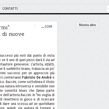
CONTATTI
Mostra altro
mi":
…
COM
a di nuove
uccessi più noti dal punto di vista
se è uno di quei pezzi darà il via ad
ntautore genovese. L'artista, infatti,
ne il suddetto brano, tralascia un po'
primi successi per un approccio più
tri conterranei
Fabrizio De André
e
tico. Baccini, come sottolinea il titolo
sua natura introversa e sensibile non
le sonorità blues che fanno parte
 dell'artista Baccini. In "Ho voglia di
di rimettersi in gioco e di ricercare
 di dare una scossa ad un quotidiano
re, quindi, sio augura di tornare a