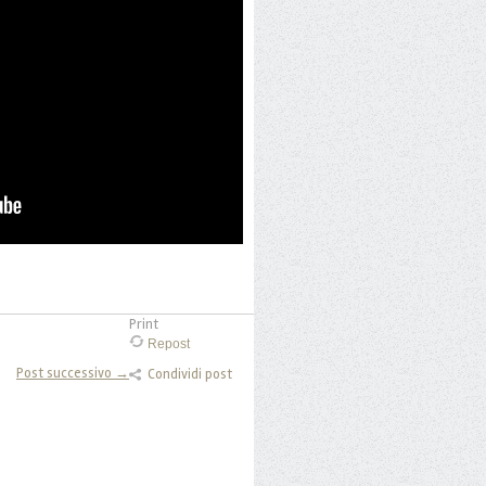
Print
Repost
Post successivo →
Condividi post