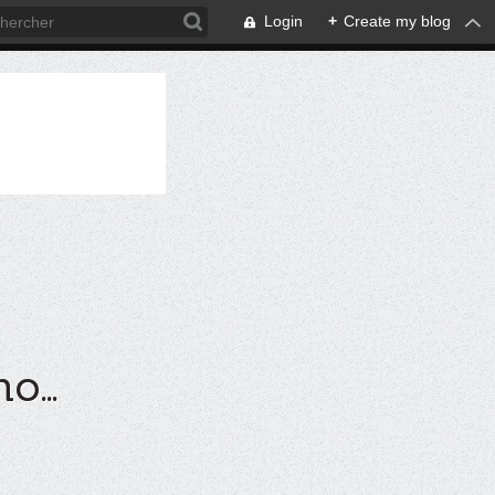
Login
+
Create my blog
...