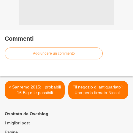
Commenti
Aggiungere un commento
< Sanremo 2015: I probabili
"Il negozio di antiquariato":
16 Big e le possibili
Una perla firmata Niccolò
sorprese
Fabi >
Ospitato da Overblog
I migliori post
Pagine