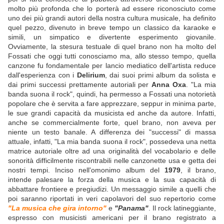
molto più profonda che lo porterà ad essere riconosciuto come
uno dei più grandi autori della nostra cultura musicale, ha definito
quel pezzo, divenuto in breve tempo un classico da karaoke e
simili, un simpatico e divertente esperimento giovanile.
Ovviamente, la stesura testuale di quel brano non ha molto del
Fossati che oggi tutti conosciamo ma, allo stesso tempo, quella
canzone fu fondamentale per lancio mediatico dell'artista reduce
dall'esperienza con i
Delirium
, dai suoi primi album da solista e
dai primi successi prettamente autoriali per
Anna Oxa
. "La mia
banda suona il rock", quindi, ha permesso a Fossati una notorietà
popolare che è servita a fare apprezzare, seppur in minima parte,
le sue grandi capacità da musicista ed anche da autore. Infatti,
anche se commercialmente forte, quel brano, non aveva per
niente un testo banale. A differenza dei "successi" di massa
attuale, infatti, "La mia banda suona il rock", possedeva una netta
matrice autoriale oltre ad una originalità del vocabolario e delle
sonorità difficilmente riscontrabili nelle canzonette usa e getta dei
nostri tempi. Inciso nell'omonimo album del
1979
, il brano,
intende palesare la forza della musica e la sua capacità di
abbattare frontiere e pregiudizi. Un messaggio simile a quelli che
poi saranno riportati in veri capolavori del suo repertorio come
"La musica che gira intorno"
e
"Panama"
. Il rock latineggiante,
espresso con musicisti americani per il brano registrato a