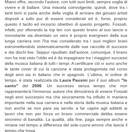
Miami offre, secondo l'autore, con tutti suoi limiti, sempre voglia di
vivere e di ballare. Una miscela coinvolgente, quindi, dove tra i
tanti temi si parla anche della voglia di arrivare dei giovani artisti
disposti a tutto pur di essere considerati ed è, forse, proprio
questo il tacito ed incoscio obiettivo di questo progetto. Fossati,
infatti, pur sfiorando la top ten con questo brano al suo lancio e
nonostante sia diventato un vero è proprio evergreen della sua
lunga carriera non l'ha mai considerato tra i suoi migliori brani
estromettendolo sistematicamente dalle sue raccolte di successi
e dai dischi live. Seppur ripudiato dall'autore, comunque, il brano
non ha mai visto l'oblio ed è da impaginare tra i maggiori successi
della musica italiana di tutti i tempi. A certificare ciò vi sono anche
le tante cover di cui la canzone è stata protagonista nel corso
degli anni sia in italiano che in spagnolo. L'ultima, in ordine di
tempo, è stata realizzata da
Laura Pausini
per il suo album
"Io
canto"
del
2006
. Un successo senza tempo che non
rappresenterà l'immenso autore che dimostrerà di essere Fossati
negli anni successivi ma che sicuramente ha influito in maniera
importante nella sua carriera e nella storia della musica italiana e
non anche se non pare sia servito a far capire agli addetti ai
lavori che non per forza un brano commerciale debba essere
sinonimo di banalità. La qualità, alla fine, paga sempre anche e
rimane nel tempo a differenza del sole-cuore-amore che lascia il
tempo che trova.