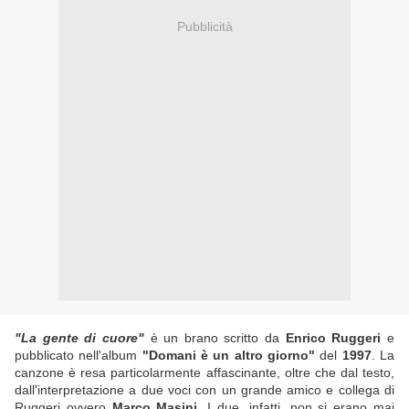
Pubblicità
"La gente di cuore"
è un brano scritto da
Enrico Ruggeri
e
pubblicato nell'album
"Domani è un altro giorno"
del
1997
. La
canzone è resa particolarmente affascinante, oltre che dal testo,
dall'interpretazione a due voci con un grande amico e collega di
Ruggeri ovvero
Marco Masini
. I due, infatti, non si erano mai