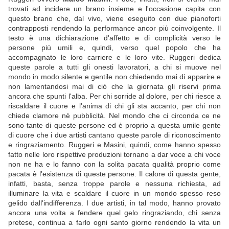
trovati ad incidere un brano insieme e l'occasione capita con
questo brano che, dal vivo, viene eseguito con due pianoforti
contrapposti rendendo la performance ancor più coinvolgente. Il
testo è una dichiarazione d'affetto e di complicità verso le
persone più umili e, quindi, verso quel popolo che ha
accompagnato le loro carriere e le loro vite. Ruggeri dedica
queste parole a tutti gli onesti lavoratori, a chi si muove nel
mondo in modo silente e gentile non chiedendo mai di apparire e
non lamentandosi mai di ciò che la giornata gli riservi prima
ancora che spunti l'alba. Per chi sorride al dolore, per chi riesce a
riscaldare il cuore e l'anima di chi gli sta accanto, per chi non
chiede clamore nè pubblicità. Nel mondo che ci circonda ce ne
sono tante di queste persone ed è proprio a questa umile gente
di cuore che i due artisti cantano queste parole di riconoscimento
e ringraziamento. Ruggeri e Masini, quindi, come hanno spesso
fatto nelle loro rispettive produzioni tornano a dar voce a chi voce
non ne ha e lo fanno con la solita pacata qualità proprio come
pacata è l'esistenza di queste persone. Il calore di questa gente,
infatti, basta, senza troppe parole e nessuna richiesta, ad
illuminare la vita e scaldare il cuore in un mondo spesso reso
gelido dall'indifferenza. I due artisti, in tal modo, hanno provato
ancora una volta a fendere quel gelo ringraziando, chi senza
pretese, continua a farlo ogni santo giorno rendendo la vita un