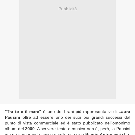
Pubblicità
"Tra te e il mare"
è uno dei brani più rappresentativi di
Laura
Pausini
oltre ad essere uno dei suoi più grandi successi dal
punto di vista commerciale ed è stato pubblicato nell'omonimo
album del
2000
. A scrivere testo e musica non è, però, la Pausini
ma un suo grande amico e collega e cioè
Biagio Antonacci
che,