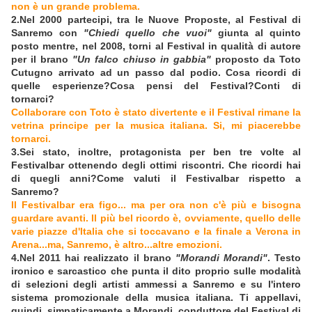
non è un grande problema.
2.Nel 2000 partecipi, tra le Nuove Proposte, al Festival di
Sanremo con
"Chiedi quello che vuoi"
giunta al quinto
posto mentre, nel 2008, torni al Festival in qualità di autore
per il brano
"Un falco chiuso in gabbia"
proposto da Toto
Cutugno arrivato ad un passo dal podio. Cosa ricordi di
quelle esperienze?Cosa pensi del Festival?Conti di
tornarci?
Collaborare con Toto è stato divertente e il Festival rimane la
vetrina principe per la musica italiana. Si, mi piacerebbe
tornarci.
3.Sei stato, inoltre, protagonista per ben tre volte al
Festivalbar ottenendo degli ottimi riscontri. Che ricordi hai
di quegli anni?Come valuti il Festivalbar rispetto a
Sanremo?
Il Festivalbar era figo... ma per ora non c'è più e bisogna
guardare avanti. Il più bel ricordo è, ovviamente, quello delle
varie piazze d'Italia che si toccavano e la finale a Verona in
Arena...ma, Sanremo, è altro...altre emozioni.
4.Nel 2011 hai realizzato il brano
"Morandi Morandi"
. Testo
ironico e sarcastico che punta il dito proprio sulle modalità
di selezioni degli artisti ammessi a Sanremo e su l'intero
sistema promozionale della musica italiana. Ti appellavi,
quindi, simpaticamente a Morandi, conduttore del Festival di