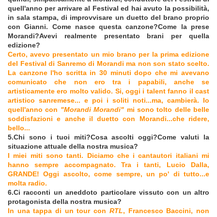
quell'anno per arrivare al Festival ed hai avuto la possibilità,
in sala stampa, di improvvisare un duetto del brano proprio
con Gianni. Come nasce questa canzone?Come la prese
Morandi?Avevi realmente presentato brani per quella
edizione?
Certo, avevo presentato un mio brano per la prima edizione
del Festival di Sanremo di Morandi ma non son stato scelto.
La canzone l'ho scritta in 30 minuti dopo che mi avevano
comunicato che non ero tra i papabili, anche se
artisticamente ero molto valido. Si, oggi i talent fanno il cast
artistico sanremese... e poi i soliti noti...ma, cambierà. Io
quell'anno con
"Morandi Morandi"
mi sono tolto delle belle
soddisfazioni e anche il duetto con Morandi...che ridere,
bello...
5.Chi sono i tuoi miti?Cosa ascolti oggi?Come valuti la
situazione attuale della nostra musica?
I miei miti sono tanti. Diciamo che i cantautori italiani mi
hanno sempre accompagnato. Tra i tanti, Lucio Dalla,
GRANDE! Oggi ascolto, come sempre, un po' di tutto...e
molta radio.
6.Ci racconti un aneddoto particolare vissuto con un altro
protagonista della nostra musica?
In una tappa di un tour con
RTL
, Francesco Baccini, non