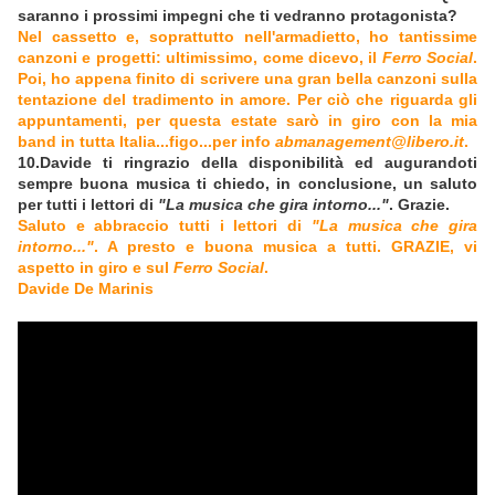
saranno i prossimi impegni che ti vedranno protagonista?
Nel cassetto e, soprattutto nell'armadietto, ho tantissime
canzoni e progetti: ultimissimo, come dicevo, il
Ferro Social
.
Poi, ho appena finito di scrivere una gran bella canzoni sulla
tentazione del tradimento in amore. Per ciò che riguarda gli
appuntamenti, per questa estate sarò in giro con la mia
band in tutta Italia...figo...per info
abmanagement@libero.it
.
10.Davide ti ringrazio della disponibilità ed augurandoti
sempre buona musica ti chiedo, in conclusione, un saluto
per tutti i lettori di
"La musica che gira intorno..."
. Grazie.
Saluto e abbraccio tutti i lettori di
"La musica che gira
intorno..."
. A presto e buona musica a tutti. GRAZIE, vi
aspetto in giro e sul
Ferro Social
.
Davide De Marinis