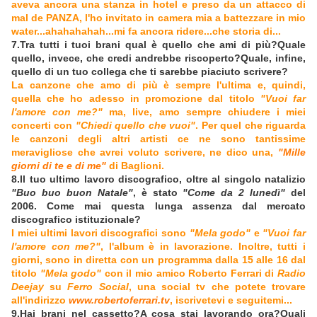
aveva ancora una stanza in hotel e preso da un attacco di
mal de PANZA, l'ho invitato in camera mia a battezzare in mio
water...ahahahahah...mi fa ancora ridere...che storia di...
7.Tra tutti i tuoi brani qual è quello che ami di più?Quale
quello, invece, che credi andrebbe riscoperto?Quale, infine,
quello di un tuo collega che ti sarebbe piaciuto scrivere?
La canzone che amo di più è sempre l'ultima e, quindi,
quella che ho adesso in promozione dal titolo
"Vuoi far
l'amore con me?"
ma, live, amo sempre chiudere i miei
concerti con
"Chiedi quello che vuoi"
. Per quel che riguarda
le canzoni degli altri artisti ce ne sono tantissime
meravigliose che avrei voluto scrivere, ne dico una,
"Mille
giorni di te e di me"
di Baglioni.
8.Il tuo ultimo lavoro discografico, oltre al singolo natalizio
"Buo buo buon Natale"
, è stato
"Come da 2 lunedì"
del
2006. Come mai questa lunga assenza dal mercato
discografico istituzionale?
I miei ultimi lavori discografici sono
"Mela godo"
e
"Vuoi far
l'amore con me?"
, l'album è in lavorazione. Inoltre, tutti i
giorni, sono in diretta con un programma dalla 15 alle 16 dal
titolo
"Mela godo"
con il mio amico Roberto Ferrari di
Radio
Deejay
su
Ferro Social
, una social tv che potete trovare
all'indirizzo
www.robertoferrari.tv
, iscrivetevi e seguitemi...
9.Hai brani nel cassetto?A cosa stai lavorando ora?Quali