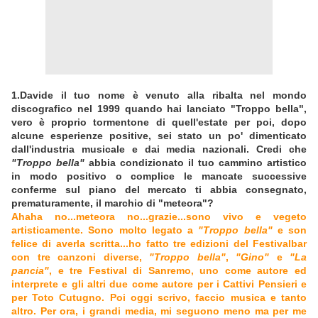
1.Davide il tuo nome è venuto alla ribalta nel mondo
discografico nel 1999 quando hai lanciato "Troppo bella",
vero è proprio tormentone di quell'estate per poi, dopo
alcune esperienze positive, sei stato un po' dimenticato
dall'industria musicale e dai media nazionali. Credi che
"Troppo bella"
abbia condizionato il tuo cammino artistico
in modo positivo o complice le mancate successive
conferme sul piano del mercato ti abbia consegnato,
prematuramente, il marchio di "meteora"?
Ahaha no...meteora no...grazie...sono vivo e vegeto
artisticamente. Sono molto legato a
"Troppo bella"
e son
felice di averla scritta...ho fatto tre edizioni del Festivalbar
con tre canzoni diverse,
"Troppo bella"
,
"Gino"
e
"La
pancia"
, e tre Festival di Sanremo, uno come autore ed
interprete e gli altri due come autore per i Cattivi Pensieri e
per Toto Cutugno. Poi oggi scrivo, faccio musica e tanto
altro. Per ora, i grandi media, mi seguono meno ma per me