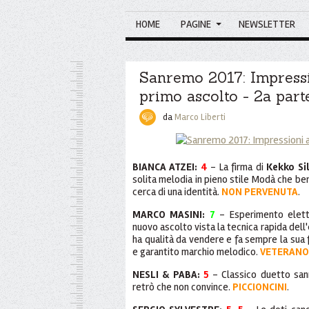
HOME
PAGINE
NEWSLETTER
Sanremo 2017: Impressi
primo ascolto - 2a part
da
Marco Liberti
BIANCA ATZEI:
4
- La firma di
Kekko Si
solita melodia in pieno stile Modà che ben
cerca di una identità.
NON PERVENUTA
.
MARCO MASINI:
7
- Esperimento elettr
nuovo ascolto vista la tecnica rapida del
ha qualità da vendere e fa sempre la sua f
e garantito marchio melodico.
VETERANO
NESLI & PABA:
5
- Classico duetto sanr
retrò che non convince.
PICCIONCINI
.