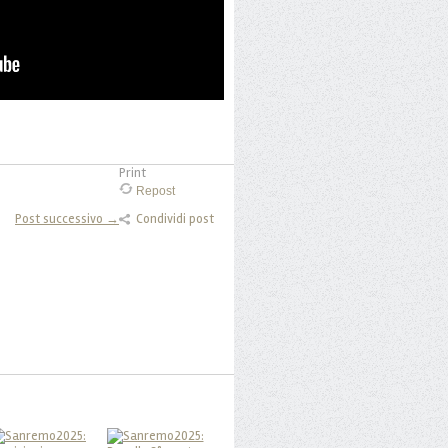
Print
Repost
Post successivo →
Condividi post