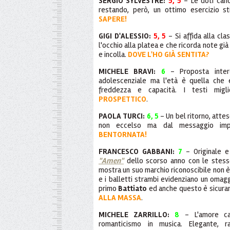
SERGIO SYLVESTRE:
5, 5
- Le doti cano
restando, però, un ottimo esercizio st
SAPERE!
GIGI D'ALESSIO:
5, 5
- Si affida alla cl
l'occhio alla platea e che ricorda note gi
e incolla.
DOVE L'HO GIÀ SENTITA?
MICHELE BRAVI:
6
- Proposta intere
adolescenziale ma l'età è quella che
freddezza e capacità. I testi migli
PROSPETTICO
.
PAOLA TURCI:
6, 5
- Un bel ritorno, att
non eccelso ma dal messaggio impor
BENTORNATA!
FRANCESCO GABBANI:
7
- Originale e 
"Amen"
dello scorso anno con le stess
mostra un suo marchio riconoscibile non è 
e i balletti strambi evidenziano un omagg
primo
Battiato
ed anche questo è sicura
ALLA MASSA
.
MICHELE ZARRILLO:
8
- L'amore can
romanticismo in musica. Elegante, raf