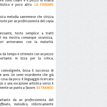
re sono chiare e il pezzo le esalta
ilistico e poco altro.
LE FAREMO
assica melodia sanremese che strizza
à note per un professionista del copia
ssante, testo semplice a tratti
 è ma mostra comunque sicurezza,
ori arriveranno con la maturità.
eso da tempo e ottenuto con un pezzo
tante. In lizza per la critica.
coinvolgente, bissa il successo di
e armi. Un semi-esordiente che già
cosa da poco. Il linguaggio ricercato
io o una vocazione artistica verso il
mente un punto a favore.
ESTRANEO
tanto da un professionista del
finato, melodico, stilisticamente