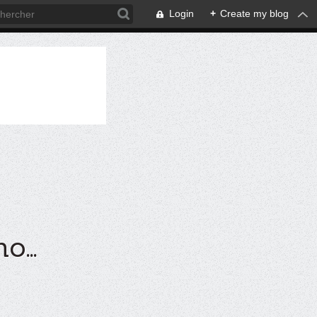
Login
+
Create my blog
...