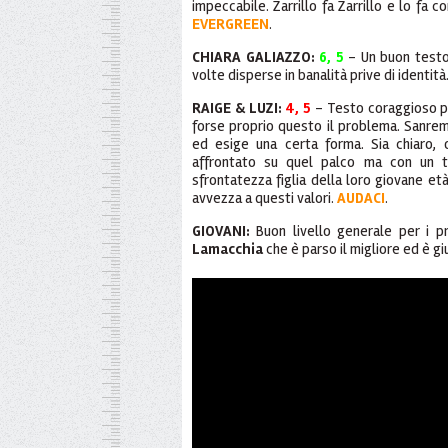
impeccabile. Zarrillo fa Zarrillo e lo fa c
EVERGREEN
.
CHIARA GALIAZZO:
6, 5
- Un buon testo 
volte disperse in banalità prive di identità
RAIGE & LUZI:
4, 5
- Testo coraggioso pe
forse proprio questo il problema. Sanre
ed esige una certa forma. Sia chiaro,
affrontato su quel palco ma con un 
sfrontatezza figlia della loro giovane e
avvezza a questi valori.
AUDACI
.
GIOVANI:
Buon livello generale per i pr
Lamacchia
che è parso il migliore ed è g