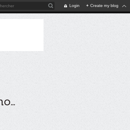
Login
+
Create my blog
...