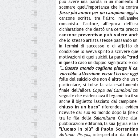
può avere una parola in un momento di 
scemare quell'importanza che ha contra
fosse più amore per un campione oggi sar
canzone scritta, tra l'altro, nell'ann
romanista. L'autore, all'epoca dell'
dichiarazione che destò una certa preocc
canzone preventiva: può valere anc
che lo stesso artista stesse passando un 
in termini di successo e di affetto d
condizione lo aveva spinto a scrivere que
motivazioni di quei suicidi. La parola
"tra
in questo caso un doppio significato e cio
"...Questo mondo coglione piange il ca
vorrebbe attenzione verso l'errore oggi 
folle del suicidio che non è altro che un t
particolare, si tolse la vita esattament
finale dell'allora
Coppa dei Campioni
con
segnale che evidenziava il legame tra il 
anche il biglietto lasciato dal campione
chiuso in un buco"
riferendosi, eviden
ricevute dal suo ex mondo dopo la fine d
tra le fila della
Salernitana
. Oltre all
pubblicazioni editoriali, la sua figura e la
"L'uomo in più"
di
Paolo Sorrentin
Antonio Pisapia
, interpretato da
Andr