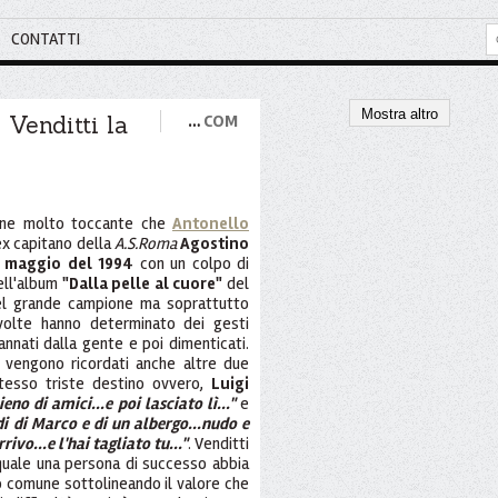
CONTATTI
Mostra altro
 Venditti la
…
COM
ne molto toccante che
Antonello
ex capitano della
A.S.Roma
Agostino
 maggio del 1994
con un colpo di
nell'album
"Dalla pelle al cuore"
del
uel grande campione ma soprattutto
ù volte hanno determinato dei gesti
nnati dalla gente e poi dimenticati.
i vengono ricordati anche altre due
stesso triste destino ovvero,
Luigi
ieno di amici...e poi lasciato lì..."
e
rdi di Marco e di un albergo...nudo e
rivo...e l'hai tagliato tu..."
. Venditti
quale una persona di successo abbia
 comune sottolineando il valore che