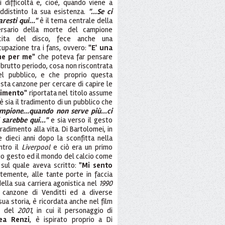
difficoltà e, cioè, quando viene a
ddistinto la sua esistenza.
"...Se ci
esti qui..."
è il tema centrale della
iversario della morte del campione
uscita del disco, fece anche una
upazione tra i fans, ovvero:
"E' una
he per me"
che poteva far pensare
brutto periodo, cosa non riscontrata
el pubblico, e che proprio questa
sta canzone per cercare di capire le
dimento"
riportata nel titolo assume
è sia il tradimento di un pubblico che
mpione...quando non serve più...ci
sarebbe qui..."
e sia verso il gesto
radimento alla vita. Di Bartolomei, in
e dieci anni dopo la sconfitta nella
tro il
Liverpool
e ciò era un primo
suo gesto ed il mondo del calcio come
 sul quale aveva scritto:
"Mi sento
temente, alle tante porte in faccia
ella sua carriera agonistica nel
1990
a canzone di Venditti ed a diverse
 sua storia, è ricordata anche nel film
o
del
2001
, in cui il personaggio di
ea Renzi
, è ispirato proprio a Di