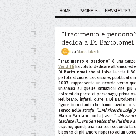
HOME
PAGINE
NEWSLETTER
"Tradimento e perdono":
dedica a Di Bartolomei
da
Marco Liberti
"Tradimento e perdono"
è una canzo
Venditti
ha voluto dedicare all'amico ed 
Di Bartolomei
che si tolse la vita il
30
pistola al cuore. La canzone, pubblicata 
2007
, rappresenta un ricordo verso q
un'analisi su quelle situazioni che pi
estremi da parte di personaggi prima osa
Nel brano, infatti, oltre a Di Bartolome
figure importanti che hanno avuto lo 
Tenco
nella strofa:
"...Mi ricorda Luigi p
Marco Pantani
con la frase:
"...Mi rico
lasciato lì...era San Valentino l'ultimo ar
espone, quindi, una sua tesi secondo la 
bisogno di più amore rispetto ad un uomo