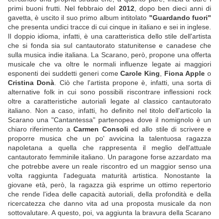
primi buoni frutti. Nel febbraio del
2012
, dopo ben dieci anni di
gavetta, è uscito il suo primo album intitolato
"Guardando fuori"
che presenta undici tracce di cui cinque in italiano e sei in inglese.
Il doppio idioma, infatti, è una caratteristica dello stile dell'artista
che si fonda sia sul cantautorato statunitense e canadese che
sulla musica indie italiana. La Scarano, però, propone una offerta
musicale che va oltre le normali influenze legate ai maggiori
esponenti dei suddetti generi come
Carole King
,
Fiona Apple
o
Cristina Donà
. Ciò che l'artista propone è, infatti, una sorta di
alternative folk in cui sono possibili riscontrare inflessioni rock
oltre a caratteristiche autoriali legate al classico cantautorato
italiano. Non a caso, infatti, ho definito nel titolo dell'articolo la
Scarano una "Cantantessa" partenopea dove il nomignolo è un
chiaro riferimento a
Carmen Consoli
ed allo stile di scrivere e
proporre musica che un po' avvicina la talentuosa ragazza
napoletana a quella che rappresenta il meglio dell'attuale
cantautorato femminile italiano. Un paragone forse azzardato ma
che potrebbe avere un reale riscontro ed un maggior senso una
volta raggiunta l'adeguata maturità artistica. Nonostante la
giovane età, però, la ragazza già esprime un ottimo repertorio
che rende l'idea delle capacità autoriali, della profondità e della
ricercatezza che danno vita ad una proposta musicale da non
sottovalutare. A questo, poi, va aggiunta la bravura della Scarano