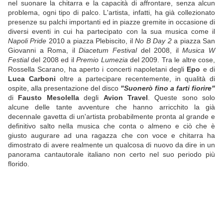
nel suonare la chitarra e la capacità di affrontare, senza alcun
problema, ogni tipo di palco. L'artista, infatti, ha già collezionato
presenze su palchi importanti ed in piazze gremite in occasione di
diversi eventi in cui ha partecipato con la sua musica come il
Napoli Pride
2010 a piazza Plebiscito, il
No B Day 2
a piazza San
Giovanni a Roma, il
Diacetum Festival
del 2008, il
Musica W
Festial
del 2008 ed il
Premio Lumezia
del 2009. Tra le altre cose,
Rossella Scarano, ha aperto i concerti napoletani degli
Epo
e di
Luca Carboni
oltre a partecipare recentemente, in qualità di
ospite, alla presentazione del disco
"Suonerò fino a farti fiorire"
di
Fausto Mesolella
degli
Avion Travel
. Queste sono solo
alcune delle tante avventure che hanno arricchito la già
decennale gavetta di un'artista probabilmente pronta al grande e
definitivo salto nella musica che conta o almeno e ciò che è
giusto augurare ad una ragazza che con voce e chitarra ha
dimostrato di avere realmente un qualcosa di nuovo da dire in un
panorama cantautorale italiano non certo nel suo periodo più
florido.