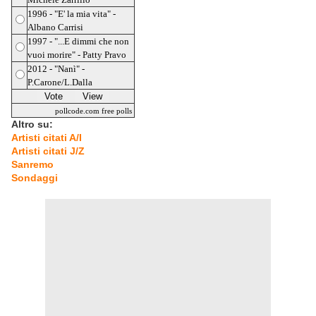
1996 - "E' la mia vita" -
Albano Carrisi
1997 - "...E dimmi che non
vuoi morire" - Patty Pravo
2012 - "Nanì" -
P.Carone/L.Dalla
pollcode.com
free polls
Altro su:
Artisti citati A/I
Artisti citati J/Z
Sanremo
Sondaggi