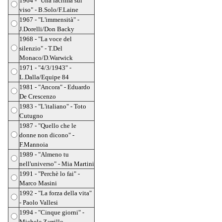
1964 - "Una lacrima sul
viso" - B.Solo/F.Laine
1967 - "L'immensità" -
J.Dorelli/Don Backy
1968 - "La voce del
silenzio" - T.Del
Monaco/D.Warwick
1971 - "4/3/1943" -
L.Dalla/Equipe 84
1981 - "Ancora" - Eduardo
De Crescenzo
1983 - "L'italiano" - Toto
Cutugno
1987 - "Quello che le
donne non dicono" -
F.Mannoia
1989 - "Almeno tu
nell'universo" - Mia Martini
1991 - "Perchè lo fai" -
Marco Masini
1992 - "La forza della vita"
- Paolo Vallesi
1994 - "Cinque giorni" -
Michele Zarrillo