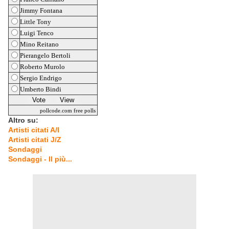
Jimmy Fontana
Little Tony
Luigi Tenco
Mino Reitano
Pierangelo Bertoli
Roberto Murolo
Sergio Endrigo
Umberto Bindi
pollcode.com
free polls
Altro su:
Artisti citati A/I
Artisti citati J/Z
Sondaggi
Sondaggi - Il più...