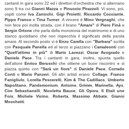
cantanti in gara sono 22 ed i direttori d'orchestra che si alternano
sono 9 tra cui
Gianni Mazza
e
Pinuccio Pirazzoli
. Vi sono, poi,
ospiti come
Iva Zanicchi
,
Gigi Proietti
,
Riccardo Cocciante
,
Pippo Franco
e
Tina Turner
. A vincere è
Mino Vergnaghi
, che
non fece poi molta strada, con il brano
"Amare"
di
Piero Finà
e
Sergio Ortone
che parla della monotonia del matrimonio e di uno
stanco quotidiano che non rispecchia il significato della parola
amare. Al secondo posto vi è
Enzo Carella
con
"Barbara"
scritta
con
Pasquale Panella
ed al terzo si piazzano i
Camaleonti
con
"Quell'attimo in più"
di
Mario Lavezzi
,
Oscar Avogrado
e
Daniele Pace
. Tra i cantanti in gara, inoltre, spunta quello
dell'attore
Enrico Beruschi
che ottiene un buon riscontro e si
piazza quinto con
"Sarà un fiore"
di
Daniele Pace
,
Corrado
Conti
e
Mario Panzeri
. Gli altri artisti erano:
Collage
,
Franco
Fanigliulo
,
Lorella Pescerelli
,
Kim & The Cadillacs
,
Umberto
Napolitano
,
Pandemonium
,
Antoine
,
Grimm
,
Marinella
,
Ayx
,
Ciro Sebastianelli
,
Nicoletta Bauce
,
Gli Opera
,
Il Etait une
Fois
,
Michele Vicino
,
Roberta
,
Massimo Abbate
,
Gianni
Mocchetti
.