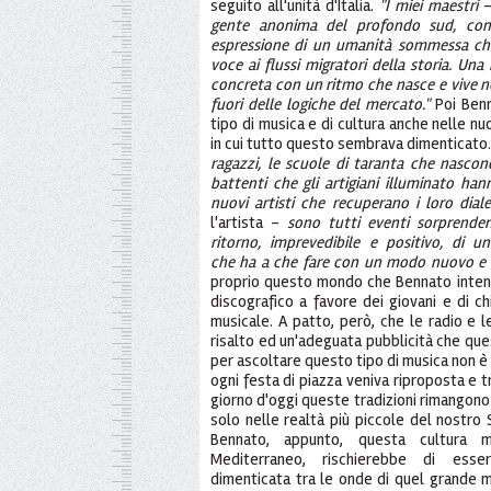
seguito all'unità d'Italia.
"I miei maestri
-
gente anonima del profondo sud, con
espressione di un umanità sommessa ch
voce ai flussi migratori della storia. Una
concreta con un ritmo che nasce e vive nel
fuori delle logiche del mercato."
Poi Benn
tipo di musica e di cultura anche nelle nu
in cui tutto questo sembrava dimenticato
ragazzi, le scuole di taranta che nascono
battenti che gli artigiani illuminato hann
nuovi artisti che recuperano i loro dialet
l'artista -
sono tutti eventi sorprende
ritorno, imprevedibile e positivo, di u
che ha a che fare con un modo nuovo e an
proprio questo mondo che Bennato inten
discografico a favore dei giovani e di c
musicale. A patto, però, che le radio e le
risalto ed un'adeguata pubblicità che ques
per ascoltare questo tipo di musica non è 
ogni festa di piazza veniva riproposta e t
giorno d'oggi queste tradizioni rimangono
solo nelle realtà più piccole del nostro
Bennato, appunto, questa cultura m
Mediterraneo, rischierebbe di ess
dimenticata tra le onde di quel grande ma