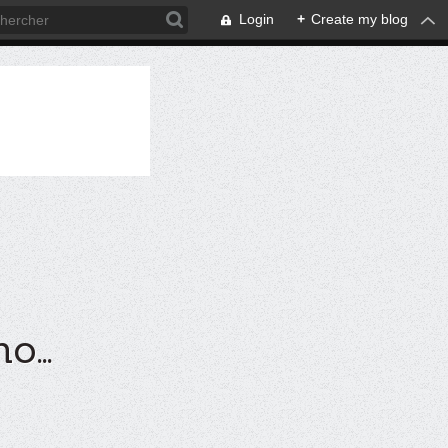
Login
+
Create my blog
...