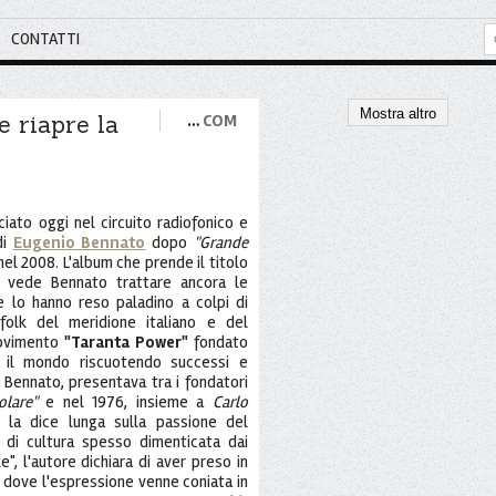
CONTATTI
Mostra altro
e riapre la
…
COM
"
ciato oggi nel circuito radiofonico e
di
Eugenio Bennato
dopo
"Grande
nel 2008. L'album che prende il titolo
e vede Bennato trattare ancora le
e lo hanno reso paladino a colpi di
folk del meridione italiano e del
 movimento
"Taranta Power"
fondato
r il mondo riscuotendo successi e
 Bennato, presentava tra i fondatori
lare"
e nel 1976, insieme a
Carlo
 la dice lunga sulla passione del
 di cultura spesso dimenticata dai
, l'autore dichiara di aver preso in
dove l'espressione venne coniata in