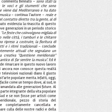
 commenta Bennato -
sono stati la
 le voci e gli stumenti che sono
e viene dal Mediterraneo e ha dato
 musica
- continua l'autore -
reale e
 contatto diretto tra la gente, al di
ato evidenzia la rinascita di questo
ove generazioni in un periodo storico
.
"Le feste che coinvolgono migliaia di
 nelle città, i tamburi e le chitarre
o ripreso a costruire, la fioritura di
ti e i ritmi tradizionali
- conclude
ntemente attuali che segnalano un
na creativa "Questione meridionale"
tico di far sentire la musica".
Ed è
de rimarcare in questo nuovo lavoro
hi ancora non conosce questa realtà
 televisioni nazionali diano il giusto
t'arte popolare merita. Infatti, oggi,
facile come un tempo dove, al sud, in
ramandata alle generazioni future. Al
 parte integrante della vita popolare
 Sud e se non fosse per artisti come
eridionale, pezzo di storia del
ere completamente cancellata e
re culla delle nostre radici e della