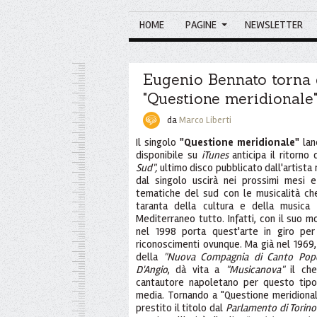
HOME
PAGINE
NEWSLETTER
Eugenio Bennato torna 
"Questione meridionale
da
Marco Liberti
Il singolo
"Questione meridionale"
lan
disponibile su
iTunes
anticipa il ritorno 
Sud",
ultimo disco pubblicato dall'artista 
dal singolo uscirà nei prossimi mesi 
tematiche del sud con le musicalità ch
taranta della cultura e della musica 
Mediterraneo tutto. Infatti, con il suo
nel 1998 porta quest'arte in giro pe
riconoscimenti ovunque. Ma già nel 1969,
della
"Nuova Compagnia di Canto Popo
D'Angio
, dà vita a
"Musicanova"
il che
cantautore napoletano per questo tipo
media. Tornando a "Questione meridionale"
prestito il titolo dal
Parlamento di Torino