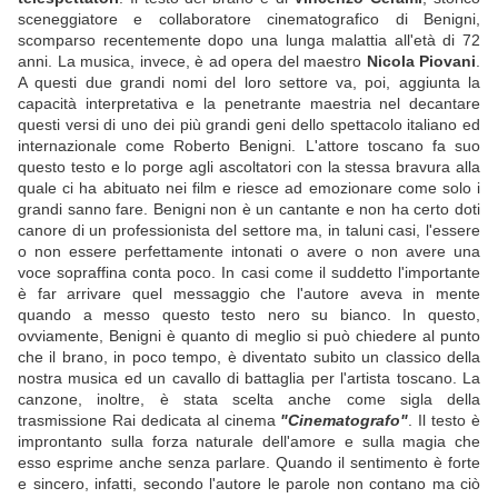
sceneggiatore e collaboratore cinematografico di Benigni,
scomparso recentemente dopo una lunga malattia all'età di 72
anni. La musica, invece, è ad opera del maestro
Nicola Piovani
.
A questi due grandi nomi del loro settore va, poi, aggiunta la
capacità interpretativa e la penetrante maestria nel decantare
questi versi di uno dei più grandi geni dello spettacolo italiano ed
internazionale come Roberto Benigni. L'attore toscano fa suo
questo testo e lo porge agli ascoltatori con la stessa bravura alla
quale ci ha abituato nei film e riesce ad emozionare come solo i
grandi sanno fare. Benigni non è un cantante e non ha certo doti
canore di un professionista del settore ma, in taluni casi, l'essere
o non essere perfettamente intonati o avere o non avere una
voce sopraffina conta poco. In casi come il suddetto l'importante
è far arrivare quel messaggio che l'autore aveva in mente
quando a messo questo testo nero su bianco. In questo,
ovviamente, Benigni è quanto di meglio si può chiedere al punto
che il brano, in poco tempo, è diventato subito un classico della
nostra musica ed un cavallo di battaglia per l'artista toscano. La
canzone, inoltre, è stata scelta anche come sigla della
trasmissione Rai dedicata al cinema
"Cinematografo"
. Il testo è
improntanto sulla forza naturale dell'amore e sulla magia che
esso esprime anche senza parlare. Quando il sentimento è forte
e sincero, infatti, secondo l'autore le parole non contano ma ciò