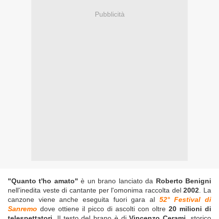
Pubblicità
"Quanto t'ho amato"
è un brano lanciato da
Roberto Benigni
nell'inedita veste di cantante per l'omonima raccolta del
2002
. La
canzone viene anche eseguita fuori gara al
52° Festival di
Sanremo
dove ottiene il picco di ascolti con oltre
20 milioni di
telespettatori
. Il testo del brano è di
Vincenzo Cerami
, storico