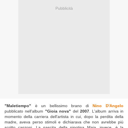
Pubblicità
"Maletiempo"
è un bellissimo brano di
Nino D'Angelo
pubblicato nell'album
"Gioia nova"
del
2007
. L'album arriva in
momento della carriera dell'artista in cui, dopo la perdita della
madre, aveva perso stimoli e dichiarava che non avrebbe più
scritto canzoni. La nascita della nipotina Maia, invece, è la