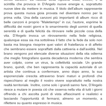
scintilla che provoca in D'Angelo nuove energie e, soprattutto
nuove idee da mettere in musica. Il titolo dell'album rappresente
prova questa nuova gioia provata nel diventare nonno per la
prima volta. Una della canzoni più importanti di album ricco di
belle canzoni è proprio "Maletiempo" in cui, l'autore, esprime le
difficoltà dei nostri giorni e lo smarrimento degli uomini di quella
serenità e di quella felicità da ritrovare nelle piccole cosa della
vita. D'Angelo invoca un ritrovamento nella fede religiosa,
qualunque essa sia ma sottolinea il fatto che la fede da solo non
basta ma bisogna risoprire quei valori di fratellanza e di affetto
che sembrano essere sopraffatti dalla cattiveria e dall'avidità. Nel
brano vengono poi elencate diverse situazioni della vita odierna
che meglio fotografano questa decadenza moderna che sembra
aver colpito, come un virus, la collettività sociale. Un grande
brano, quindi, che ben rappresenta la capacità autoriale di un
artista che continua a confermare, anno dopo anno, la sua
esponenziale crescita attraverso brani maturi e profondi che
rispecchiano al meglio il nostro vivere soprattutto nella nostra
realtà territoriale. Inoltre, come solo i grandi sanno fare, D'Angelo
riesce a mutare in poesia ciò che osserva nella vita di tutti i giorni
offrendo a chi ascolta punti di vista affascinanti e realistici e
lasciando l'opportunità di fermarsi, almeno un momento, a
riflettere su quanto espresso in musica.