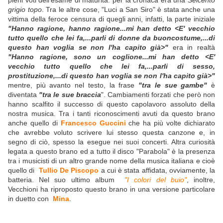
pieni voti dell'esame di maturità: per la cronaca era una
Seicento
grigio topo
. Tra le altre cose, "Luci a San Siro" è stata anche una
vittima della feroce censura di quegli anni, infatti, la parte iniziale
"Hanno ragione, hanno ragione...mi han detto <E' vecchio
tutto quello che lei fa,...parli di donne da buoncostume,...di
questo han voglia se non l'ha capito già>"
era in realtà
"Hanno ragione, sono un coglione...mi han detto <E'
vecchio tutto quello che lei fa,...parli di sesso,
prostituzione,...di questo han voglia se non l'ha capito già>"
mentre, più avanto nel testo, la frase
"tra le sue gambe"
è
diventata
"tra le sue braccia
". Cambiamenti forzati che però non
hanno scalfito il successo di questo capolavoro assoluto della
nostra musica. Tra i tanti riconoscimenti avuti da questo brano
anche quello di
Francesco Guccini
che ha più volte dichiarato
che avrebbe voluto scrivere lui stesso questa canzone e, in
segno di ciò, spesso la esegue nei suoi concerti. Altra curiosità
legata a questo brano ed a tutto il disco "Parabola" è la presenza
tra i musicisti di un altro grande nome della musica italiana e cioè
quello di
Tullio De Piscopo
a cui è stata affidata, ovviamente, la
batteria. Nel suo ultimo album
"I colori del buio"
, inoltre,
Vecchioni ha riproposto questo brano in una versione particolare
in duetto con
Mina
.