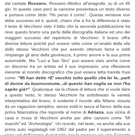
dal cantate
Rossano
,
Rossano Attolico
all'anagrafe, su di un 45
giri. In questo caso però la canzone presentava un testo diverso
e portava come titolo
"Ho perso il conto"
. Questa versione non
ebbe successo ed è, quindi, chiaro che a fre la differenza è stato
il testo di Vecchioni visto il fatto che la seconda pubblicazione ha
reso questo brano una perla della discografia italiana ed uno dei
maggiori successi del repertorio di Vecchioni. Il brano offre
diverse letture poichè può essere visto come un'analisi della vita
dello stesso Vecchioni che pur avendo ottenuto fama e soldi
rimpiange gli anni della giovinezza, il primo amore e la sua prima
automobile. Ma "Luci a San Siro" può essere visto anche come
un discorso tra un artista ed il suo impresario: una riflessione
inerente al mondo discografico che può essere letta tramite frasi
come:
"Mi han detto <E' vecchio tutto quello che lei fa...parli
di donne da buoncostume...di questo han voglia se non l'ha
capito già>"
. Qualunque sia la chiave di lettura che si vuole dare
a questo testo, lo stesso Vecchioni ha sottolineato la varietà
interpretativa del brano, è evidente il ricordo alla Milano vissuta
da un ragazzino semplice, senza soldi in tasca al fianco della sua
prima fidanzatina che risponde al nome di
Adriana
, sua vicina di
casa e musa di Vecchioni anche per altre canzoni come
"Mi
manchi"
ed
"Archeologia"
. Un ricordo, nel testo, va anche alla sua
prima auto regalatagli nel 1962 dal padre per il superamento a