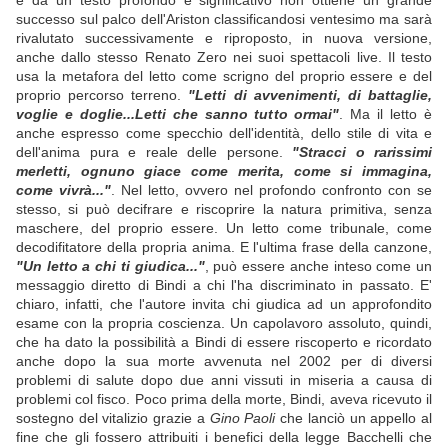
e da un testo profondo e significativo non ottiene un grande
successo sul palco dell'Ariston classificandosi ventesimo ma sarà
rivalutato successivamente e riproposto, in nuova versione,
anche dallo stesso Renato Zero nei suoi spettacoli live. Il testo
usa la metafora del letto come scrigno del proprio essere e del
proprio percorso terreno.
"Letti di avvenimenti, di battaglie,
voglie e doglie...Letti che sanno tutto ormai"
. Ma il letto è
anche espresso come specchio dell'identità, dello stile di vita e
dell'anima pura e reale delle persone.
"Stracci o rarissimi
merletti, ognuno giace come merita, come si immagina,
come vivrà..."
. Nel letto, ovvero nel profondo confronto con se
stesso, si può decifrare e riscoprire la natura primitiva, senza
maschere, del proprio essere. Un letto come tribunale, come
decodifitatore della propria anima. E l'ultima frase della canzone,
"
Un letto a chi ti giudica..."
, può essere anche inteso come un
messaggio diretto di Bindi a chi l'ha discriminato in passato. E'
chiaro, infatti, che l'autore invita chi giudica ad un approfondito
esame con la propria coscienza. Un capolavoro assoluto, quindi,
che ha dato la possibilità a Bindi di essere riscoperto e ricordato
anche dopo la sua morte avvenuta nel 2002 per di diversi
problemi di salute dopo due anni vissuti in miseria a causa di
problemi col fisco. Poco prima della morte, Bindi, aveva ricevuto il
sostegno del vitalizio grazie a
Gino Paoli
che lanciò un appello al
fine che gli fossero attribuiti i benefici della legge Bacchelli che