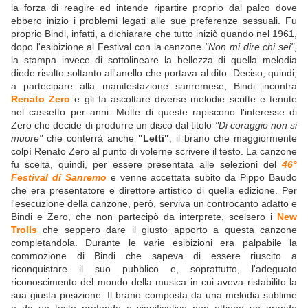
la forza di reagire ed intende ripartire proprio dal palco dove
ebbero inizio i problemi legati alle sue preferenze sessuali. Fu
proprio Bindi, infatti, a dichiarare che tutto iniziò quando nel 1961,
dopo l'esibizione al Festival con la canzone
"Non mi dire chi sei"
,
la stampa invece di sottolineare la bellezza di quella melodia
diede risalto soltanto all'anello che portava al dito. Deciso, quindi,
a partecipare alla manifestazione sanremese, Bindi incontra
Renato Zero
e gli fa ascoltare diverse melodie scritte e tenute
nel cassetto per anni. Molte di queste rapiscono l'interesse di
Zero che decide di produrre un disco dal titolo
"Di coraggio non si
muore"
che conterrà anche
"Letti"
, il brano che maggiormente
colpì Renato Zero al punto di volerne scrivere il testo. La canzone
fu scelta, quindi, per essere presentata alle selezioni del
46°
Festival di Sanremo
e venne accettata subito da Pippo Baudo
che era presentatore e direttore artistico di quella edizione. Per
l'esecuzione della canzone, però, serviva un controcanto adatto e
Bindi e Zero, che non partecipò da interprete, scelsero i
New
Trolls
che seppero dare il giusto apporto a questa canzone
completandola. Durante le varie esibizioni era palpabile la
commozione di Bindi che sapeva di essere riuscito a
riconquistare il suo pubblico e, soprattutto, l'adeguato
riconoscimento del mondo della musica in cui aveva ristabilito la
sua giusta posizione. Il brano composta da una melodia sublime