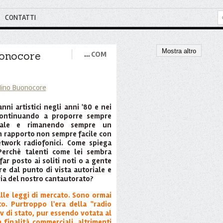
CONTATTI
Mostra altro
uonocore
…
COM
anni artistici negli anni '80 e nei
continuando a proporre sempre
riale e rimanendo sempre un
un rapporto non sempre facile con
etwork radiofonici. Come spiega
erchè talenti come lei sembra
ar posto ai soliti noti o a gente
e dal punto di vista autoriale e
ria del nostro cantautorato?
lle leggi di mercato. Sono ormai
o. Purtroppo l'era della "radio
 tv di stato, pur essendo votata al
 finalità commerciali, altrimenti