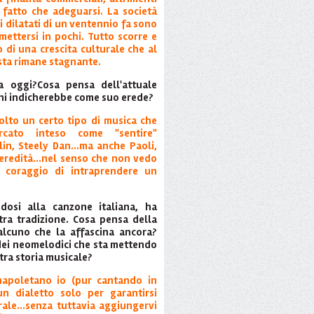
fatto che adeguarsi. La società
 dilatati di un ventennio fa sono
ettersi in pochi. Tutto scorre e
 di una crescita culturale che al
sta rimane stagnante.
a oggi?Cosa pensa dell'attuale
Chi indicherebbe come suo erede?
colto un certo tipo di musica che
ato inteso come "sentire"
in, Steely Dan...ma anche Paoli,
 eredità...nel senso che non vedo
 coraggio di intraprendere un
dosi alla canzone italiana, ha
stra tradizione. Cosa pensa della
lcuno che la affascina ancora?
 dei neomelodici che sta mettendo
stra storia musicale?
apoletano io (pur cantando in
n dialetto solo per garantirsi
rale...senza tuttavia aggiungervi