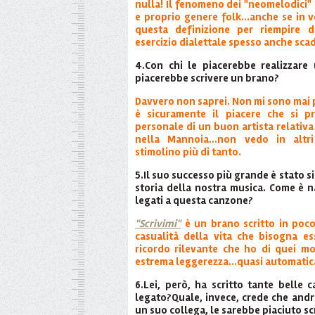
nulla! Il fenomeno dei "neomelodici"
e proprio genere folk...anche se in v
questa definizione per riempire 
esercizio dialettale spesso anche sca
4.Con chi le piacerebbe realizzare 
piacerebbe scrivere un brano?
Davvero non saprei. Non mi sono mai 
è sicuramente il piacere che si pr
personale di un buon artista relativ
nella Mannoia...non vedo in altri 
stimolino più di tanto.
5.Il suo successo più grande è stato 
storia della nostra musica. Come è 
legati a questa canzone?
"Scrivimi"
è un brano scritto in poco 
casualità della vita che bisogna es
ricordo rilevante che ho di quei mo
estrema leggerezza...quasi automati
6.Lei, però, ha scritto tante belle 
legato?Quale, invece, crede che andr
un suo collega, le sarebbe piaciuto sc