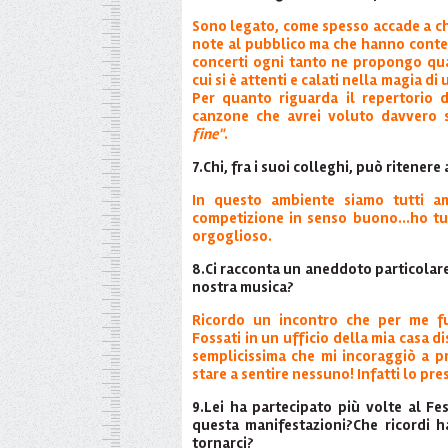
Sono legato, come spesso accade a ch
note al pubblico ma che hanno conten
concerti ogni tanto ne propongo qu
cui si è attenti e calati nella magia di
Per quanto riguarda il repertorio di 
canzone che avrei voluto davvero 
fine"
.
7.Chi, fra i suoi colleghi, può ritenere
In questo ambiente siamo tutti a
competizione in senso buono...ho tu
orgoglioso.
8.Ci racconta un aneddoto particolar
nostra musica?
Ricordo un incontro che per me fu
Fossati in un ufficio della mia casa d
semplicissima che mi incoraggiò a p
stare a sentire nessuno! Infatti lo pres
9.Lei ha partecipato più volte al Fe
questa manifestazioni?Che ricordi h
tornarci?