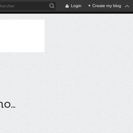
Login
+
Create my blog
...