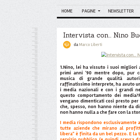
HOME
PAGINE
NEWSLETTER
Intervista con... Nino B
da
Marco Liberti
1.Nino, lei ha vissuto i suoi migliori 
primi anni '90 mentre dopo, pur 
musica di grande qualità auto
raffinatissimo interprete, ha avuto 
i media nazionali e con i grandi n
questo comportamento dei media?P
vengano dimenticati così presto per f
che, spesso, non hanno niente da dir
non hanno nulla a che fare con la sto
I media rispondono esclusivamente a
tutte aziende che mirano al profitt
libera" è finita da un bel pezzo. E la
servizio pubblico (e quindi scevra da