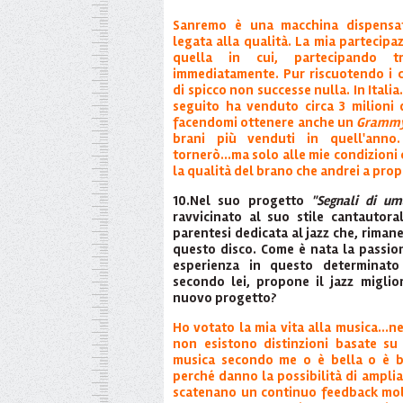
Sanremo è una macchina dispensat
legata alla qualità. La mia partecipa
quella in cui, partecipando t
immediatamente. Pur riscuotendo i 
di spicco non successe nulla. In Italia
seguito ha venduto circa 3 milioni 
facendomi ottenere anche un
Grammy
brani più venduti in quell'anno.
tornerò...ma solo alle mie condizioni 
la qualità del brano che andrei a prop
10.Nel suo progetto
"Segnali di um
ravvicinato al suo stile cantautor
parentesi dedicata al jazz che, riman
questo disco. Come è nata la passion
esperienza in questo determinato 
secondo lei, propone il jazz miglio
nuovo progetto?
Ho votato la mia vita alla musica...n
non esistono distinzioni basate su 
musica secondo me o è bella o è br
perché danno la possibilità di ampliar
scatenano un continuo feedback molt