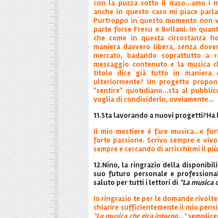
con la puzza sotto il naso...amo i mu
anche in questo caso mi piace parlare
Purtroppo in questo momento non ve
parte forse Fresu e Bollani. In quan
che come in questa circostanza h
maniera davvero libera, senza dover
mercato, badando soprattutto a r
messaggio contenuto e la musica ch
titolo dice già tutto in maniera c
ulteriormente? Un progetto propon
"sentire" quotidiano...sta al pubblic
voglia di condividerlo, ovviamente...
11.Sta lavorando a nuovi progetti?Ha 
Il mio mestiere è fare musica...e f
forte passione. Scrivo sempre e vivo
sempre e cercando di arricchirmi il pi
12.Nino, la ringrazio della disponibil
suo futuro personale e professional
saluto per tutti i lettori di
"La musica c
Io ringrazio te per le domande rivolt
chiarire sufficientemente il mio pensi
"La musica che gira intorno..."
semplice