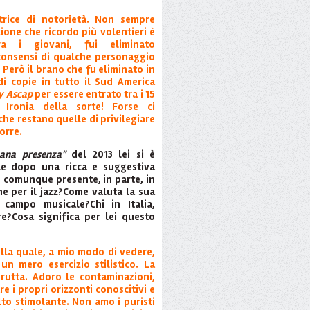
rice di notorietà. Non sempre
zione che ricordo più volentieri è
ra i giovani, fui eliminato
consensi di qualche personaggio
. Però il brano che fu eliminato in
di copie in tutto il Sud America
 Ascap
per essere entrato tra i 15
 Ironia della sorte! Forse ci
che restano quelle di privilegiare
orre.
ana presenza"
del 2013 lei si è
ale dopo una ricca e suggestiva
e comunque presente, in parte, in
e per il jazz?Come valuta la sua
campo musicale?Chi in Italia,
re?Cosa significa per lei questo
ella quale, a mio modo di vedere,
un mero esercizio stilistico. La
utta. Adoro le contaminazioni,
e i propri orizzonti conoscitivi e
o stimolante. Non amo i puristi