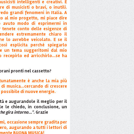
sicisti intelligenti e creativi. E
 di musicisti o bravi, o inutili.
do grandi fenomeni in Italia. A
to al mio progetto, mi piace dire
o avuto modo di esprimermi in
 tenete conto delle esigenze di
endere estremamente chiaro il
e lo avrebbe veicolato. E se il
osì esplicita perché spiegarlo
e un tema suggeritomi dal mio
o recepirlo ed arricchirlo...se ha
brani pronti nel cassetto?
ortunatamente è anche la mia più
 di musica...cercando di crescere
ù possibile di nuove energie.
ità e augurandole il meglio per il
e le chiedo, in conclusione, un
he gira intorno..."
. Grazie
emi, occasione sempre gradita per
ero, augurando a tutti i lettori di
mente BUONA MUSICA!