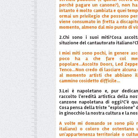
perché pagare un canone?), non ha 
intanto è molto cambiata e quei tempi
ormai un privilegio che possono perm
viene consumato in fretta a discapito
momento, almeno dal mio punto di vi
2.Chi sono i suoi miti?Cosa ascolt
situzione del cantautorato italiano?
I miei miti sono pochi, in genere as
poco ha a che fare col merc
popolare...Ascolto Doors, Led Zeppel
Tenco...Non credo di lasciare alcuna
al momento artisti che abbiano il
cammino cosidetto difficile...
3.Lei è napoletano e, pur dedican
raccolto l'eredità artistica della no
canzone napoletana di oggi?C'è qua
Cosa pensa della triste "esplosione"
in ginocchio la nostra cultura e la no
A volte mi domando se sono più n
italiano) o coloro che ostentano u
un'appartenenza territoriale o cultu