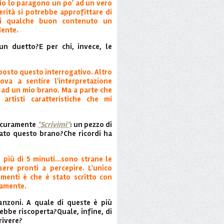
 io lo paragono un po' ad un vero
erità si potrebbe approfittare di
di qualche buon contenuto un
dente.
un duetto?E per chi, invece, le
posto questo interrogativo. Altro
ova a sentire l'interpretazione
a ad un mio brano. Ma a parte che
artisti caratteristiche che mi
sicuramente
"Scrivimi"
: un pezzo di
nato questo brano?Che ricordi ha
più di 5 minuti...sono strane le
sere pronti a percepire. L'unico
menti è che è stato scritto con
camente.
canzoni. A quale di queste è più
ebbe riscoperta?Quale, infine, di
rivere?