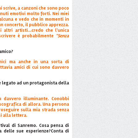
i scrive, a canzoni che sono poco
uti emotivi molto forti. Nei miei
alcuna e vedo che in momenti in
 un concerto, il pubblico apprezza.
altri artisti...credo che l'unica
scrivere è probabilmente
"Senza
 amico?
mici ma anche in una sorta di
ttavia amici di cui sono davvero
e legato ad un protagonista della
 davvero illuminante. Conobbi
iscografica di allora. Una persona
roseguire sulla mia strada senza
i alla lettera.
stival di Sanremo. Cosa pensa di
a delle sue esperienze?Conta di