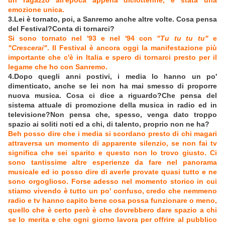
un ragazzo all'epoca appena diciottenne, è stata una
emozione unica.
3.Lei è tornato, poi, a Sanremo anche altre volte. Cosa pensa
del Festival?Conta di tornarci?
Si sono tornato nel '93 e nel '94 con
"Tu tu tu tu"
e
"Crescerai"
. Il Festival è ancora oggi la manifestazione più
importante che c'è in Italia e spero di tornarci presto per il
legame che ho con Sanremo.
4.Dopo quegli anni postivi, i media lo hanno un po'
dimenticato, anche se lei non ha mai smesso di proporre
nuova musica. Cosa ci dice a riguardo?Che pensa del
sistema attuale di promozione della musica in radio ed in
televisione?Non pensa che, spesso, venga dato troppo
spazio ai soliti noti ed a chi, di talento, proprio non ne ha?
Beh posso dire che i media si scordano presto di chi magari
attraversa un momento di apparente silenzio, se non fai tv
significa che sei sparito e questo non lo trovo giusto. Ci
sono tantissime altre esperienze da fare nel panorama
musicale ed io posso dire di averle provate quasi tutto e ne
sono orgoglioso. Forse adesso nel momento storico in cui
stiamo vivendo è tutto un po' confuso, credo che nemmeno
radio e tv hanno capito bene cosa possa funzionare o meno,
quello che è certo però è che dovrebbero dare spazio a chi
se lo merita e che ogni giorno lavora per offrire al pubblico