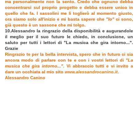
ma personalmente non la sento. Credo che ognuno debba
concentrarsi sul proprio progetto e debba essere unico in
quello che fa. I sassolini me li toglierò al momento giusto,
ora siamo solo all'inizio e mi basta sapere che
"Io"
ci sono,
già questo è un sassone che mi tolgo.
10.Alessandro la ringrazio della disponibilità e augurandole
il meglio per il suo futuro le chiedo, in conclusione, un
saluto per tutti i lettori di "La musica che gira intorno...".
Grazie
Ringrazio te per la bella intervista, spero che in futuro ci sia
ancora modo di parlare con te e con i vostri lettori di
"La
musica che gira intorno..."
. Vi abbraccio tutti e vi invito a
dare un occhiata al mio sito
www.alessandrocanino.it
.
Alessandro Canino