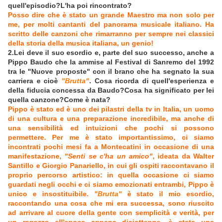
quell'episodio?L'ha poi rincontrato?
Posso dire che è stato un grande Maestro ma non solo per
me, per molti cantanti del panorama musicale italiano. Ha
scritto delle canzoni che rimarranno per sempre nei classici
della storia della musica italiana, un genio!
2.Lei deve il suo esordio e, parte del suo successo, anche a
Pippo Baudo che la ammise al Festival di Sanremo del 1992
tra le "Nuove proposte" con il brano che ha segnato la sua
carriera e cioè
"Brutta"
. Cosa ricorda di quell'esperienza e
della fiducia concessa da Baudo?Cosa ha significato per lei
quella canzone?Come è nata?
Pippo è stato ed è uno dei pilastri della tv in Italia, un uomo
di una cultura e una preparazione incredibile, ma anche di
una sensibilità ed intuizioni che pochi si possono
permettere. Per me è stato importantissimo, ci siamo
incontrati pochi mesi fa a Montecatini in occasione di una
manifestazione,
"Senti se c'ha un amico"
, ideata da Walter
Santillo e Giorgio Panariello, in cui gli ospiti raccontavano il
proprio percorso artistico: in quella occasione ci siamo
guardati negli occhi e ci siamo emozionati entrambi, Pippo è
unico e insostituibile.
"Brutta"
è stato il mio esordio,
raccontando una cosa che mi era successa, sono riuscito
ad arrivare al cuore della gente con semplicità e verità, per