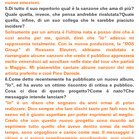
nuove emozioni.
5.Di tutto il suo repertorio qual è la canzone che ama di più?
Quale quella, invece, che pensa andrebbe rivalutata?Quale
quella, infine, di un suo collega che le sarebbe piaciuto
incidere?
Solitamente per un artista è l'ultima nata e posso dire che è
così anche per me, quindi, direi che
"Io"
adesso mi
rappresenta totalmente. Con la nuova produzione, la
"ROS
Group"
di Rossano Eleuteri, abbiamo rivalutato e
riarrangiato alcune canzoni che credo il pubblico apprezzerà
molto venendoci ad ascoltare nelle date del tour che partirà
a Maggio. Mi piacerebbe cantare alcune canzoni del mio
artista preferito e cioè Pino Daniele.
6.Come detto recentemente ha pubblicato un nuovo album,
"Io"
, ed ha avuto un ottimo riscontro di critica e pubblico.
Cosa ci dice di questo progetto?Come è nato?Che
messaggio intende lanciare?
"Io"
è un disco che sognavo da anni ormai di poter
realizzare. Dico sempre che fare dischi tanto per farli non ha
senso ed è giusto aspettare per poter esprimersi al meglio.
Credo che con questo nuovo progetto sono riuscito ad
esprimere tutto quello che avevo dentro ormai da molto
tempo, sono orgoglioso e carico come mai. Il messaggio è
chiaro e si evince semplicemente ascoltandolo, non voglio