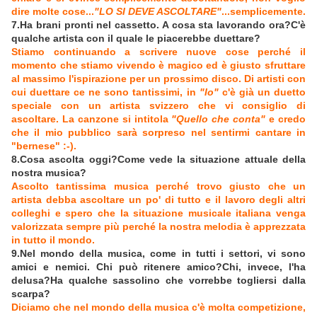
dire molte cose...
"LO SI DEVE ASCOLTARE"
...semplicemente.
7.Ha brani pronti nel cassetto. A cosa sta lavorando ora?C'è
qualche artista con il quale le piacerebbe duettare?
Stiamo continuando a scrivere nuove cose perché il
momento che stiamo vivendo è magico ed è giusto sfruttare
al massimo l'ispirazione per un prossimo disco. Di artisti con
cui duettare ce ne sono tantissimi, in
"Io"
c'è già un duetto
speciale con un artista svizzero che vi consiglio di
ascoltare. La canzone si intitola
"Quello che conta"
e credo
che il mio pubblico sarà sorpreso nel sentirmi cantare in
"bernese" :-).
8.Cosa ascolta oggi?Come vede la situazione attuale della
nostra musica?
Ascolto tantissima musica perché trovo giusto che un
artista debba ascoltare un po' di tutto e il lavoro degli altri
colleghi e spero che la situazione musicale italiana venga
valorizzata sempre più perché la nostra melodia è apprezzata
in tutto il mondo.
9.Nel mondo della musica, come in tutti i settori, vi sono
amici e nemici. Chi può ritenere amico?Chi, invece, l'ha
delusa?Ha qualche sassolino che vorrebbe togliersi dalla
scarpa?
Diciamo che nel mondo della musica c'è molta competizione,