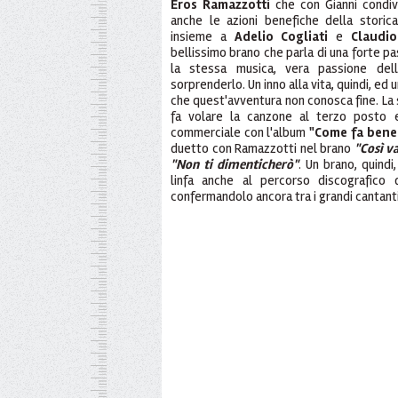
Eros Ramazzotti
che con Gianni condivi
anche le azioni benefiche della stori
insieme a
Adelio Cogliati
e
Claudio
bellissimo brano che parla di una forte p
la stessa musica, vera passione del
sorprenderlo. Un inno alla vita, quindi, e
che quest'avventura non conosca fine. La 
fa volare la canzone al terzo posto 
commerciale con l'album
"Come fa bene
duetto con Ramazzotti nel brano
"Così v
"Non ti dimenticherò"
. Un brano, quind
linfa anche al percorso discografico 
confermandolo ancora tra i grandi cantanti