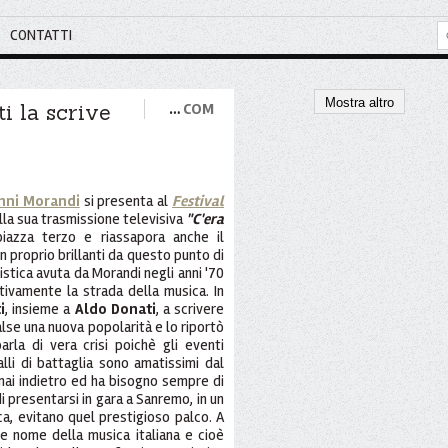
CONTATTI
Mostra altro
i la scrive
…
COM
nni Morandi
si presenta al
Festival
la sua trasmissione televisiva
"C'era
 piazza terzo e riassapora anche il
 proprio brillanti da questo punto di
rtistica avuta da Morandi negli anni '70
ivamente la strada della musica. In
i
, insieme a
Aldo Donati
, a scrivere
valse una nuova popolarità e lo riportò
rla di vera crisi poichè gli eventi
alli di battaglia sono amatissimi dal
 mai indietro ed ha bisogno sempre di
 presentarsi in gara a Sanremo, in un
ica, evitano quel prestigioso palco. A
de nome della musica italiana e cioè