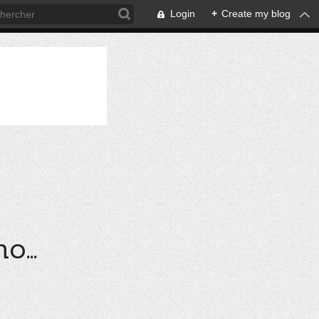
Login
+
Create my blog
...