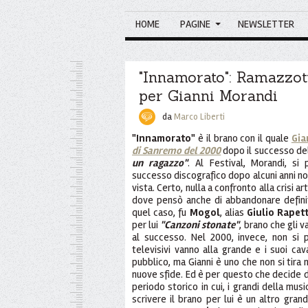
HOME
PAGINE
NEWSLETTER
"Innamorato": Ramazzott
per Gianni Morandi
da
Marco Liberti
"Innamorato"
è il brano con il quale
Gia
di Sanremo del 2000
dopo il successo del
un ragazzo"
. Al Festival, Morandi, si
successo discografico dopo alcuni anni non
vista. Certo, nulla a confronto alla crisi a
dove pensò anche di abbandonare definit
quel caso, fu
Mogol
, alias
Giulio Rapett
per lui
"Canzoni stonate"
, brano che gli 
al successo. Nel 2000, invece, non si pa
televisivi vanno alla grande e i suoi cav
pubblico, ma Gianni è uno che non si tira
nuove sfide. Ed è per questo che decide di
periodo storico in cui, i grandi della mus
scrivere il brano per lui è un altro gran