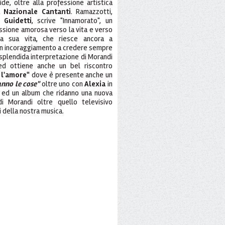
de, oltre alla professione artistica
ca
Nazionale Cantanti
. Ramazzotti,
 Guidetti
, scrive "Innamorato", un
assione amorosa verso la vita e verso
la sua vita, che riesce ancora a
d un incoraggiamento a credere sempre
splendida interpretazione di Morandi
ed ottiene anche un bel riscontro
 l'amore"
dove è presente anche un
anno le cose"
oltre uno con
Alexia
in
i, ed un album che ridanno una nuova
di Morandi oltre quello televisivo
 della nostra musica.