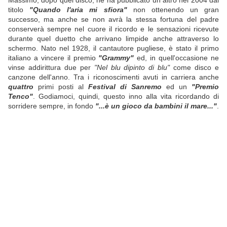
Massimo, dopo quel disco, ne ha pubblicato un altro nel 2004 dal
titolo
"Quando l'aria mi sfiora"
non ottenendo un gran
successo, ma anche se non avrà la stessa fortuna del padre
conserverà sempre nel cuore il ricordo e le sensazioni ricevute
durante quel duetto che arrivano limpide anche attraverso lo
schermo. Nato nel 1928, il cantautore pugliese, è stato il primo
italiano a vincere il premio
"Grammy"
ed, in quell'occasione ne
vinse addirittura due per
"Nel blu dipinto di blu"
come disco e
canzone dell'anno. Tra i riconoscimenti avuti in carriera anche
quattro
primi posti al
Festival di Sanremo
ed un
"Premio
Tenco"
. Godiamoci, quindi, questo inno alla vita ricordando di
sorridere sempre, in fondo
"...è un gioco da bambini il mare..."
.