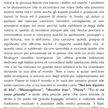
mare e la giocosa libertà che hanno i delfini nel viverlo. I problemi
e le disavventure che si incontrano nel mare della vita possono
essere tante ma ci sono anche gli aspetti positivi e gradevoli che
danno la forza ed il piacere di viverla. In fondo, gli autori ci
parlano del naturale cammino terrestre consigliando di non
prendersi troppo sul serio perchè nulla cambierà le leggi della
natura e, quindi, di sorridere sempre alla vita. Anche peccare e
commettere errori è concesso poichè la perfezione, purtoppo o
per fortuna, non è dell'uomo. Una canzone, quindi, pregna di
significato che affronta anche il rapporto padre-figlio che, in
questo caso, è sublimato da uno spendido e toccante duetto che
lascia ancor più emozionati se si pensa che solo un anno dopo
Modugno sarebbe scomparso. Un ultima grande esibizione
dedicata agli italiani prima di concedarsi dallo spettacolo della vita
che a lui ha riservato un grande dono artistico e lui ha ricambiato
donando la sua arte al mondo. Non a caso, a quasi vent'anni
dalla scompasa, è ancora uno degli artisti più rappresentativi del
nostro Paese in tutto il mondo e lo sarà per sempre grazie alle
tante canzoni che ci ha lasciato in eredità come
"Nel blu dipinto
di blu", "Meraviglioso", "Vecchio frac", "Piove", "Tu si na
cosa grande"
e tante altre piccole perle che sono entrate di
diritto a far parte del grande bagaglio artistico e culturale della
tradizione musicale e popolare della nostra penisola. Il figlio