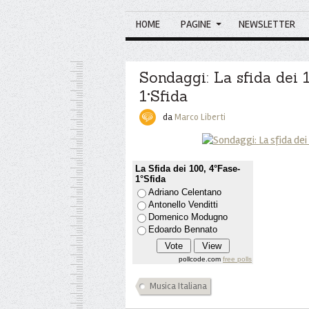
HOME
PAGINE
NEWSLETTER
Sondaggi: La sfida dei 
1°Sfida
da
Marco Liberti
La Sfida dei 100, 4°Fase-
1°Sfida
Adriano Celentano
Antonello Venditti
Domenico Modugno
Edoardo Bennato
pollcode.com
free polls
Musica Italiana