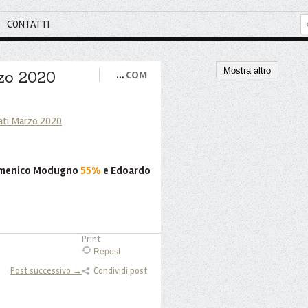
CONTATTI
Mostra altro
rzo 2020
…
COM
 Domenico Modugno
55%
e Edoardo
Print
Repost
Post successivo →
Condividi post