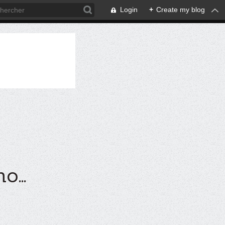
Login
+
Create my blog
...