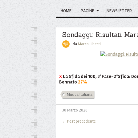
HOME
PAGINE
NEWSLETTER
Sondaggi: Risultati Ma
da
Marco Liberti
X
La Sfida dei 100, 3°Fase-2°Sfida:
Bennato
27%
Musica Italiana
30 Marzo 2020
← Post precedente