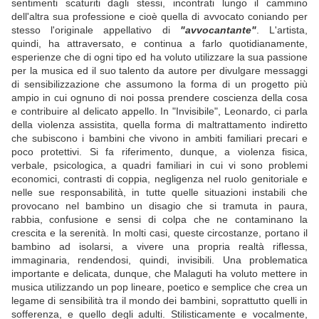
sentimenti scaturiti dagli stessi, incontrati lungo il cammino
dell'altra sua professione e cioè quella di avvocato coniando per
stesso l'originale appellativo di
"avvocantante"
. L'artista,
quindi, ha attraversato, e continua a farlo quotidianamente,
esperienze che di ogni tipo ed ha voluto utilizzare la sua passione
per la musica ed il suo talento da autore per divulgare messaggi
di sensibilizzazione che assumono la forma di un progetto più
ampio in cui ognuno di noi possa prendere coscienza della cosa
e contribuire al delicato appello. In "Invisibile", Leonardo, ci parla
della violenza assistita, quella forma di maltrattamento indiretto
che subiscono i bambini che vivono in ambiti familiari precari e
poco protettivi. Si fa riferimento, dunque, a violenza fisica,
verbale, psicologica, a quadri familiari in cui vi sono problemi
economici, contrasti di coppia, negligenza nel ruolo genitoriale e
nelle sue responsabilità, in tutte quelle situazioni instabili che
provocano nel bambino un disagio che si tramuta in paura,
rabbia, confusione e sensi di colpa che ne contaminano la
crescita e la serenità. In molti casi, queste circostanze, portano il
bambino ad isolarsi, a vivere una propria realtà riflessa,
immaginaria, rendendosi, quindi, invisibili. Una problematica
importante e delicata, dunque, che Malaguti ha voluto mettere in
musica utilizzando un pop lineare, poetico e semplice che crea un
legame di sensibilità tra il mondo dei bambini, soprattutto quelli in
sofferenza, e quello degli adulti. Stilisticamente e vocalmente,