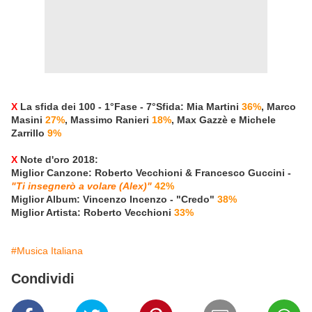
X
La sfida dei 100 - 1°Fase - 7°Sfida: Mia Martini
36%
, Marco
Masini
27%
, Massimo Ranieri
18%
, Max Gazzè e Michele
Zarrillo
9%
X
Note d'oro 2018:
Miglior Canzone: Roberto Vecchioni & Francesco Guccini -
"Ti insegnerò a volare (Alex)"
42%
Miglior Album: Vincenzo Incenzo - "Credo"
38%
Miglior Artista: Roberto Vecchioni
33%
#Musica Italiana
Condividi