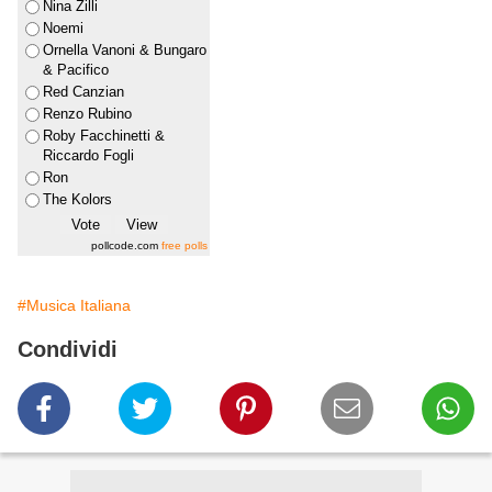
Nina Zilli
Noemi
Ornella Vanoni & Bungaro
& Pacifico
Red Canzian
Renzo Rubino
Roby Facchinetti &
Riccardo Fogli
Ron
The Kolors
pollcode.com
free polls
#Musica Italiana
Condividi