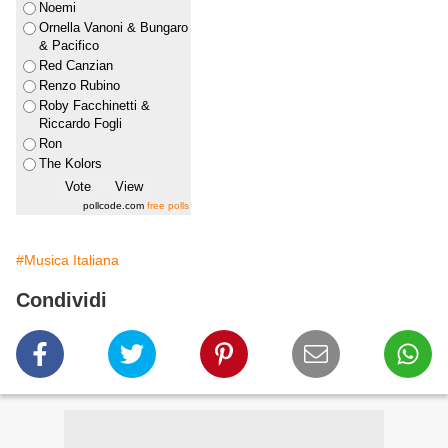
Noemi
Ornella Vanoni & Bungaro
& Pacifico
Red Canzian
Renzo Rubino
Roby Facchinetti &
Riccardo Fogli
Ron
The Kolors
pollcode.com
free polls
#Musica Italiana
Condividi