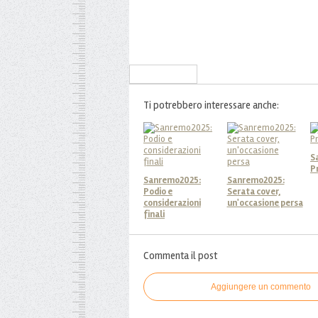
Iscriviti alla Newsletter
Ti potrebbero interessare anche:
S
P
Sanremo2025:
Sanremo2025:
Podio e
Serata cover,
considerazioni
un'occasione persa
finali
Commenta il post
Aggiungere un commento