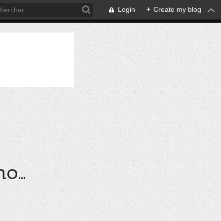
Login
+
Create my blog
...