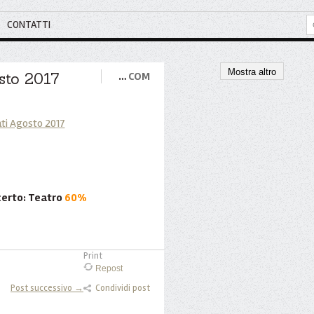
CONTATTI
Mostra altro
sto 2017
…
COM
certo: Teatro
60%
Print
Repost
Post successivo →
Condividi post