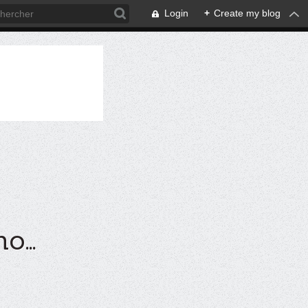
Login
+
Create my blog
...