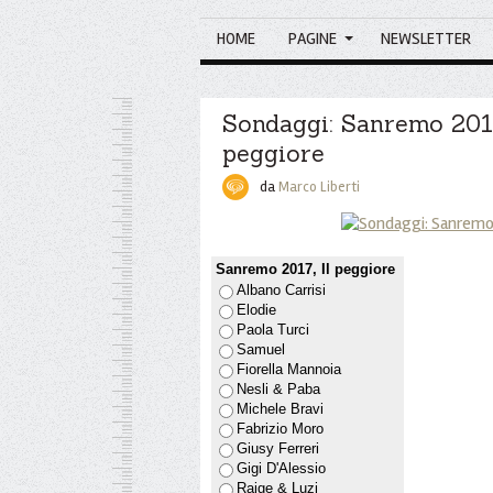
HOME
PAGINE
NEWSLETTER
Sondaggi: Sanremo 2017
peggiore
da
Marco Liberti
Sanremo 2017, Il peggiore
Albano Carrisi
Elodie
Paola Turci
Samuel
Fiorella Mannoia
Nesli & Paba
Michele Bravi
Fabrizio Moro
Giusy Ferreri
Gigi D'Alessio
Raige & Luzi