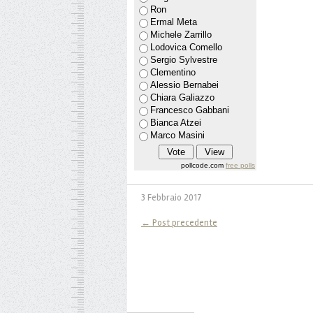
Ron
Ermal Meta
Michele Zarrillo
Lodovica Comello
Sergio Sylvestre
Clementino
Alessio Bernabei
Chiara Galiazzo
Francesco Gabbani
Bianca Atzei
Marco Masini
pollcode.com
free polls
3 Febbraio 2017
← Post precedente