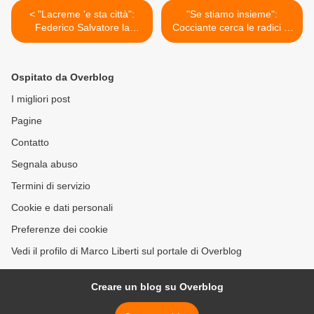
< "Lacreme 'e sta città":
"Se stiamo insieme":
Federico Salvatore la
Cocciante cerca le radici di
dedica a Pino Daniele
un amore >
Ospitato da Overblog
I migliori post
Pagine
Contatto
Segnala abuso
Termini di servizio
Cookie e dati personali
Preferenze dei cookie
Vedi il profilo di Marco Liberti sul portale di Overblog
Creare un blog su Overblog