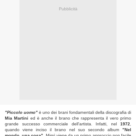
Pubblicità
"Piccolo uomo"
è uno dei brani fondamentali della discografia di
Mia Martini
ed è anche il brano che rappresenta il vero primo
grande successo commerciale dell'artista. Infatti, nel
1972
,
quando viene inciso il brano nel suo secondo album
"Nel
mondo, una cosa"
, Mimì viene da un primo approccio non facile