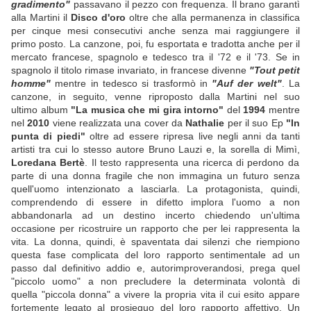
gradimento"
passavano il pezzo con frequenza. Il brano garantì
alla Martini il
Disco d'oro
oltre che alla permanenza in classifica
per cinque mesi consecutivi anche senza mai raggiungere il
primo posto. La canzone, poi, fu esportata e tradotta anche per il
mercato francese, spagnolo e tedesco tra il '72 e il '73. Se in
spagnolo il titolo rimase invariato, in francese divenne
"Tout petit
homme"
mentre in tedesco si trasformò in
"Auf der welt"
. La
canzone, in seguito, venne riproposto dalla Martini nel suo
ultimo album
"La musica che mi gira intorno"
del
1994
mentre
nel
2010
viene realizzata una cover da
Nathalie
per il suo Ep
"In
punta di piedi"
oltre ad essere ripresa live negli anni da tanti
artisti tra cui lo stesso autore
Bruno Lauzi e, la sorella di Mimì,
Loredana Bertè
. Il testo rappresenta una ricerca di perdono da
parte di una donna fragile che non immagina un futuro senza
quell'uomo intenzionato a lasciarla. La protagonista, quindi,
comprendendo di essere in difetto implora l'uomo a non
abbandonarla ad un destino incerto chiedendo un'ultima
occasione per ricostruire un rapporto che per lei rappresenta la
vita. La donna, quindi, è spaventata dai silenzi che riempiono
questa fase complicata del loro rapporto sentimentale ad un
passo dal definitivo addio e, autorimproverandosi, prega quel
"piccolo uomo" a non precludere la determinata volontà di
quella "piccola donna" a vivere la propria vita il cui esito appare
fortemente legato al prosieguo del loro rapporto affettivo. Un