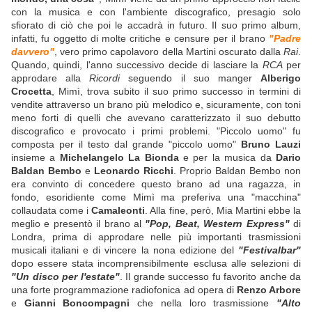
con la musica e con l'ambiente discografico, presagio solo
sfiorato di ciò che poi le accadrà in futuro. Il suo primo album,
infatti, fu oggetto di molte critiche e censure per il brano
"Padre
davvero"
, vero primo capolavoro della Martini oscurato dalla
Rai
.
Quando, quindi, l'anno successivo decide di lasciare la
RCA
per
approdare alla
Ricordi
seguendo il suo manger
Alberigo
Crocetta
, Mimì, trova subito il suo primo successo in termini di
vendite attraverso un brano più melodico e, sicuramente, con toni
meno forti di quelli che avevano caratterizzato il suo debutto
discografico e provocato i primi problemi. "Piccolo uomo" fu
composta per il testo dal grande "piccolo uomo"
Bruno Lauzi
insieme a
Michelangelo La Bionda
e per la musica da
Dario
Baldan Bembo
e
Leonardo Ricchi
. Proprio Baldan Bembo non
era convinto di concedere questo brano ad una ragazza, in
fondo, esoridiente come Mimì ma preferiva una "macchina"
collaudata come i
Camaleonti
. Alla fine, però, Mia Martini ebbe la
meglio e presentò il brano al
"Pop, Beat, Western Express"
di
Londra, prima di approdare nelle più importanti trasmissioni
musicali italiani e di vincere la nona edizione del
"Festivalbar"
dopo essere stata incomprensibilmente esclusa alle selezioni di
"Un disco per l'estate"
. Il grande successo fu favorito anche da
una forte programmazione radiofonica ad opera di
Renzo Arbore
e
Gianni Boncompagni
che nella loro trasmissione
"Alto