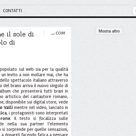
CONTATTI
Mostra altro
 il sole di
…
COM
lo di
opolato sul web sia per la qualità
, un invito a non mollare mai, che ha
dello spettacolo italiano attraverso
 del brano arriva il nuovo singolo di
l'album che presenterà tutti brani in
no artistico del cantautore romano,
ne, disponibile sui digital store, vede
o Valli
mentre nel video, lanciato in
ica
, i protagonisti sono interpretati
erone
. Il testo si focalizza sulle
de nella sua partner l'elemento
 si sorprende per quelle sensazioni,
ce a donargli facendo fatica a pensare