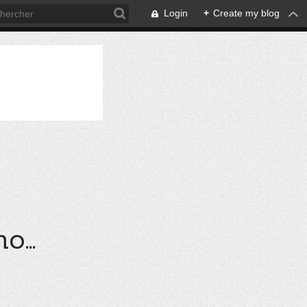
Login
+
Create my blog
...