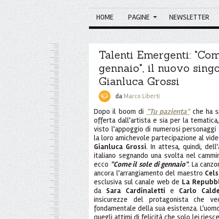
HOME
PAGINE
NEWSLETTER
Talenti Emergenti: "Come
gennaio", il nuovo singo
Gianluca Grossi
da
Marco Liberti
Dopo il boom di
"Tu pazienta"
che ha sp
offerta dall'artista e sia per la tematica
visto l'appoggio di numerosi personaggi 
la loro amichevole partecipazione al video
Gianluca Grossi
. In attesa, quindi, del
italiano segnando una svolta nel cammi
ecco
"Come il sole di gennaio"
. La canzo
ancora l'arrangiamento del maestro
Cels
esclusiva sul canale web de
La Repubbl
da
Sara Cardinaletti
e
Carlo Cald
insicurezze del protagonista che ve
fondamentale della sua esistenza. L'uomo
quegli attimi di felicità che solo lei ries