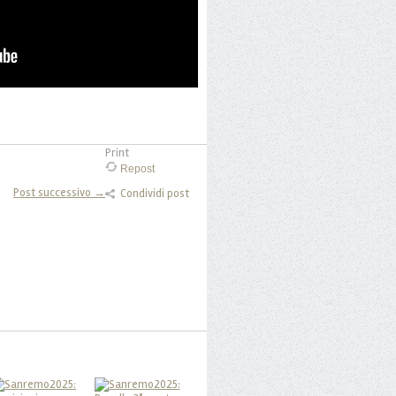
Print
Repost
Post successivo →
Condividi post