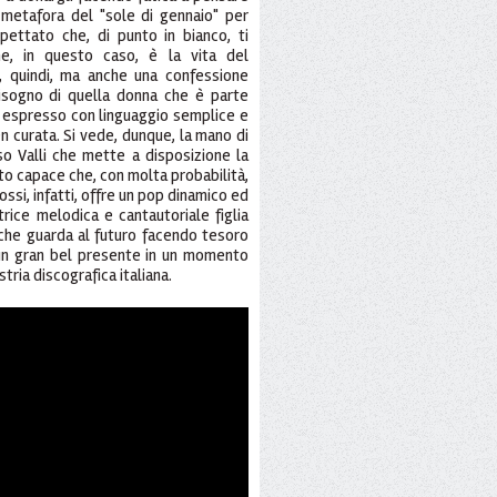
a metafora del "sole di gennaio" per
pettato che, di punto in bianco, ti
che, in questo caso, è la vita del
e, quindi, ma anche una confessione
isogno di quella donna che è parte
 è espresso con linguaggio semplice e
n curata. Si vede, dunque, la mano di
o Valli che mette a disposizione la
to capace che, con molta probabilità,
ossi, infatti, offre un pop dinamico ed
ice melodica e cantautoriale figlia
x che guarda al futuro facendo tesoro
 un gran bel presente in un momento
ustria discografica italiana.