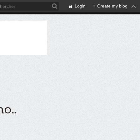
Login
+
Create my blog
...