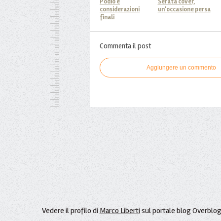
Podio e
Serata cover,
considerazioni
un'occasione persa
finali
Commenta il post
Aggiungere un commento
Vedere il profilo di
Marco Liberti
sul portale blog Overblo