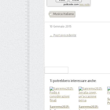
pollcode.com
free polls
Musica Italiana
10 Gennaio 2015
← Post precedente
Iscriviti alla Newsletter
Ti potrebbero interessare anche:
S
P
Sanremo2025:
Sanremo2025: