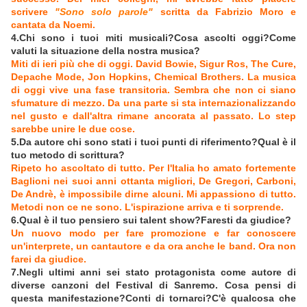
scrivere
"Sono solo parole"
scritta da Fabrizio Moro e
cantata da Noemi.
4.Chi sono i tuoi miti musicali?Cosa ascolti oggi?Come
valuti la situazione della nostra musica?
Miti di ieri più che di oggi. David Bowie, Sigur Ros, The Cure,
Depache Mode, Jon Hopkins, Chemical Brothers. La musica
di oggi vive una fase transitoria. Sembra che non ci siano
sfumature di mezzo. Da una parte si sta internazionalizzando
nel gusto e dall'altra rimane ancorata al passato. Lo step
sarebbe unire le due cose.
5.Da autore chi sono stati i tuoi punti di riferimento?Qual è il
tuo metodo di scrittura?
Ripeto ho ascoltato di tutto. Per l'Italia ho amato fortemente
Baglioni nei suoi anni ottanta migliori, De Gregori, Carboni,
De Andrè, è impossibile dirne alcuni. Mi appassiono di tutto.
Metodi non ce ne sono. L'ispirazione arriva e ti sorprende.
6.Qual è il tuo pensiero sui talent show?Faresti da giudice?
Un nuovo modo per fare promozione e far conoscere
un'interprete, un cantautore e da ora anche le band. Ora non
farei da giudice.
7.Negli ultimi anni sei stato protagonista come autore di
diverse canzoni del Festival di Sanremo. Cosa pensi di
questa manifestazione?Conti di tornarci?C'è qualcosa che