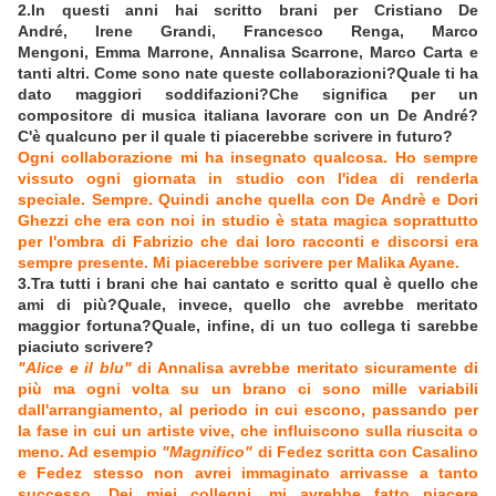
2.In questi anni hai scritto brani per Cristiano De
André, Irene Grandi, Francesco Renga, Marco
Mengoni, Emma Marrone, Annalisa Scarrone, Marco Carta e
tanti altri. Come sono nate queste collaborazioni?Quale ti ha
dato maggiori soddifazioni?Che significa per un
compositore di musica italiana lavorare con un De André?
C'è qualcuno per il quale ti piacerebbe scrivere in futuro?
Ogni collaborazione mi ha insegnato qualcosa. Ho sempre
vissuto ogni giornata in studio con l'idea di renderla
speciale. Sempre. Quindi anche quella con De Andrè e Dori
Ghezzi che era con noi in studio è stata magica soprattutto
per l'ombra di Fabrizio che dai loro racconti e discorsi era
sempre presente. Mi piacerebbe scrivere per Malika Ayane.
3.Tra tutti i brani che hai cantato e scritto qual è quello che
ami di più?Quale, invece, quello che avrebbe meritato
maggior fortuna?Quale, infine, di un tuo collega ti sarebbe
piaciuto scrivere?
"Alice e il blu"
di Annalisa avrebbe meritato sicuramente di
più ma ogni volta su un brano ci sono mille variabili
dall'arrangiamento, al periodo in cui escono, passando per
la fase in cui un artiste vive, che influiscono sulla riuscita o
meno. Ad esempio
"Magnifico"
di Fedez scritta con Casalino
e Fedez stesso non avrei immaginato arrivasse a tanto
successo. Dei miei collegni, mi avrebbe fatto piacere