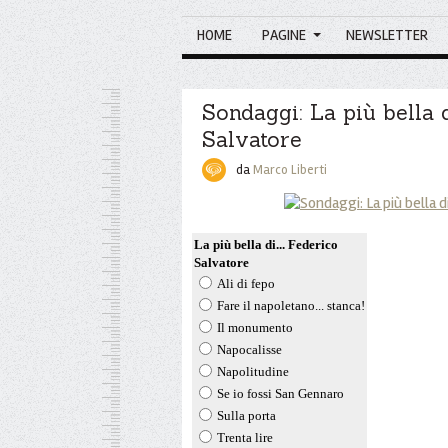
HOME
PAGINE
NEWSLETTER
Sondaggi: La più bella d
Salvatore
da
Marco Liberti
La più bella di... Federico
Salvatore
Ali di fepo
Fare il napoletano... stanca!
Il monumento
Napocalisse
Napolitudine
Se io fossi San Gennaro
Sulla porta
Trenta lire