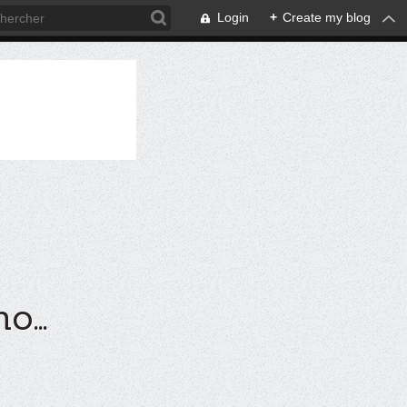
Login
+
Create my blog
...