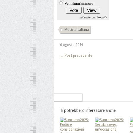
Vennimm'ammore
pollcode.com
free polls
Musica Italiana
6 Agosto 2014
← Post precedente
Iscriviti alla Newsletter
Ti potrebbero interessare anche:
S