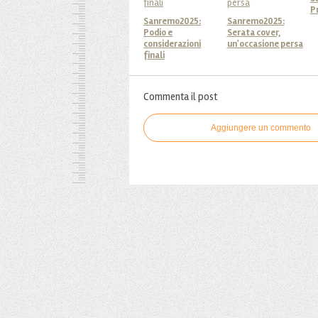
P
Sanremo2025:
Sanremo2025:
Podio e
Serata cover,
considerazioni
un'occasione persa
finali
Commenta il post
Aggiungere un commento