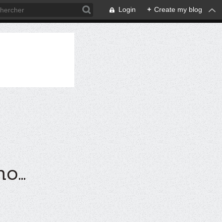
Login
+
Create my blog
...