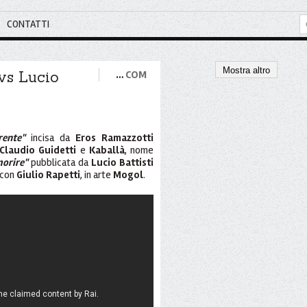
CONTATTI
Mostra altro
 vs Lucio
…
COM
ente"
incisa da
Eros Ramazzotti
Claudio Guidetti
e
Kaballà
, nome
morire"
pubblicata da
Lucio Battisti
 con
Giulio Rapetti
, in arte
Mogol
.