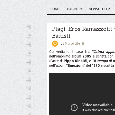
HOME
PAGINE
NEWSLETTER
Plagi: Eros Ramazzotti
Battisti
da
Marco Liberti
Qui vediamo il caso tra
"Calma appar
nell'omonimo album
2005
e scritta con
d'arte di
Pippo Rinaldi
, e
"Il tempo di 
nell'album
"Emozioni"
del
1970
e scritta